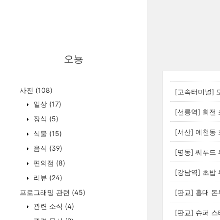
오뇽
사진
(108)
[고속터미널]
일상
(17)
[선릉역] 회전
장식
(5)
[서산] 예천동
식물
(15)
음식
(39)
[명동] 씨푸드
편의점
(8)
[강남역] 초밥 
리뷰
(24)
프로그래밍 관련
(45)
[판교] 홍대 
관련 소식
(4)
[판교] 슈퍼 