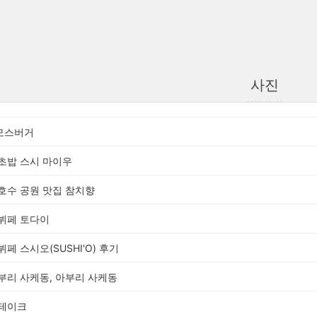
사진
 모스버거
 초밥 스시 마이우
 호수 공원 맛집 참치향
 뷔페 토다이
뷔페 스시오(SUSHI'O) 후기
돈부리 사케동, 아부리 사케동
스테이크