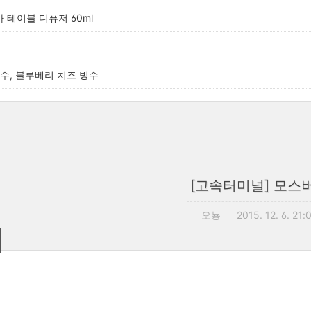
카 테이블 디퓨저 60ml
수, 블루베리 치즈 빙수
[고속터미널] 모스
오뇽
2015. 12. 6. 21: