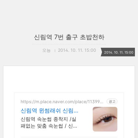
신림역 7번 출구 초밥천하
오뇽
2014. 10. 11. 15:00
2014. 10. 11. 15:00
https://m.place.naver.com/place/1139967
광고
422
신림역 윈썸래쉬 신림
마스카라연장 맛집
신림역 속눈썹 종착지 /실
패없는 맞춤 속눈썹 / 신규
고객 5천원할인 1:1 퍼스널