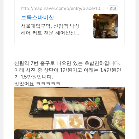
속눈썹/40분투자로 2달유
지/이물감없이 편안함/신림
http://map.naver.com/p/entry/place/1093
광고
410743
역 3분거리 /
브룩스바버샵
서울대입구역, 신림역 남성
헤어 커트 전문 헤어샵신림
역
신림역 7번 출구로 나오면 있는 초밥천하입니다.
아래 사진 중 상단이 1만원이고 아래는 1.4만원인
가 1.5만원입니다.
맛있어요 ㅋㅋㅋㅋㅋ