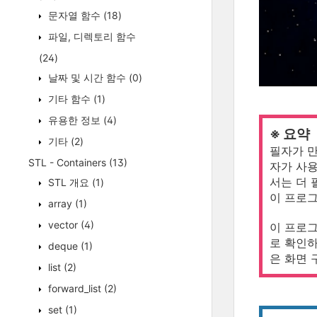
문자열 함수
(18)
파일, 디렉토리 함수
(24)
날짜 및 시간 함수
(0)
기타 함수
(1)
유용한 정보
(4)
※ 요약
기타
(2)
필자가 만
STL - Containers
(13)
자가 사용
서는 더 
STL 개요
(1)
이 프로그
array
(1)
vector
(4)
이 프로그
로 확인하
deque
(1)
은 화면 
list
(2)
forward_list
(2)
set
(1)