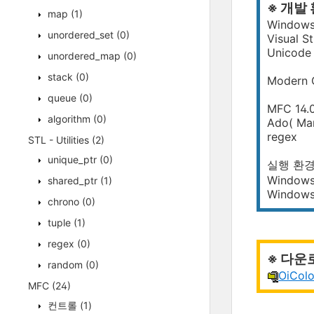
※ 개발
map
(1)
Windows
unordered_set
(0)
Visual S
Unicode
unordered_map
(0)
stack
(0)
Modern
queue
(0)
MFC 14.
algorithm
(0)
Ado( Mar
regex
STL - Utilities
(2)
unique_ptr
(0)
실행 환
Windows
shared_ptr
(1)
Windows
chrono
(0)
tuple
(1)
regex
(0)
※ 다운
random
(0)
OiColo
MFC
(24)
컨트롤
(1)