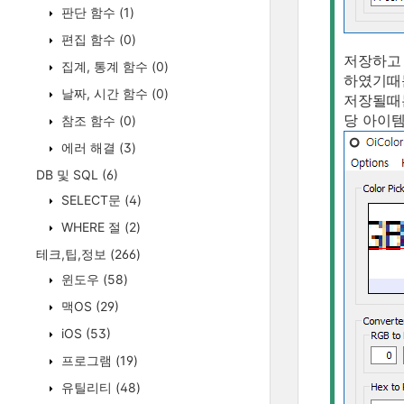
판단 함수
(1)
편집 함수
(0)
저장하고 
집계, 통계 함수
(0)
하였기때문
날짜, 시간 함수
(0)
저장될때
당 아이템
참조 함수
(0)
에러 해결
(3)
DB 및 SQL
(6)
SELECT문
(4)
WHERE 절
(2)
테크,팁,정보
(266)
윈도우
(58)
맥OS
(29)
iOS
(53)
프로그램
(19)
유틸리티
(48)