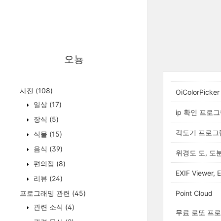
오뇽
사진
(108)
OiColorPick
일상
(17)
ip 확인 프로그램
장식
(5)
각도기 프로그
식물
(15)
음식
(39)
위경도 도, 도
편의점
(8)
EXIF Viewer,
리뷰
(24)
프로그래밍 관련
(45)
Point Cloud
관련 소식
(4)
무료 로또 프로