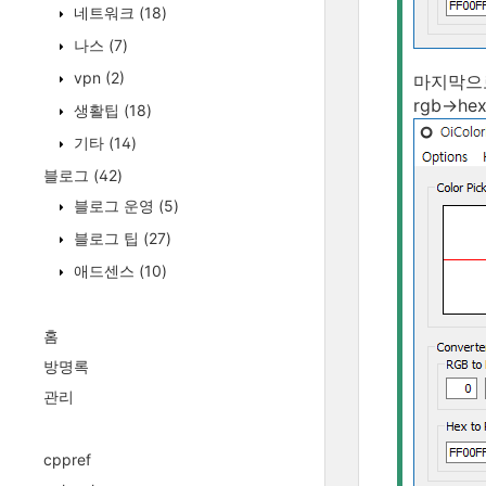
네트워크
(18)
나스
(7)
vpn
(2)
마지막으로
rgb->h
생활팁
(18)
기타
(14)
블로그
(42)
블로그 운영
(5)
블로그 팁
(27)
애드센스
(10)
홈
방명록
관리
cppref