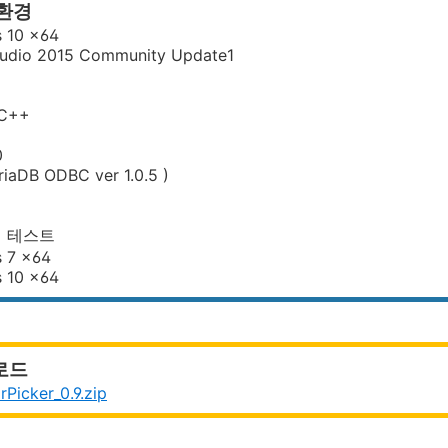
 환경
 10 x64
tudio 2015 Community Update1
 C++
0
iaDB ODBC ver 1.0.5 )
경 테스트
 7 x64
 10 x64
로드
rPicker_0.9.zip