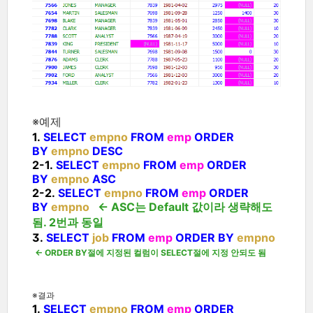
※예제
1.
SELECT
empno
FROM
emp
ORDER
BY
empno
DESC
2-1.
SELECT
empno
FROM
emp
ORDER
BY
empno
ASC
2-2.
SELECT
empno
FROM
emp
ORDER
BY
empno
<- ASC는 Default 값이라 생략해도
됨. 2번과 동일
3.
SELECT
job
FROM
emp
ORDER BY
empno
<- ORDER BY절에 지정된 컬럼이 SELECT절에 지정 안되도 됨
※결과
1.
SELECT
empno
FROM
emp
ORDER