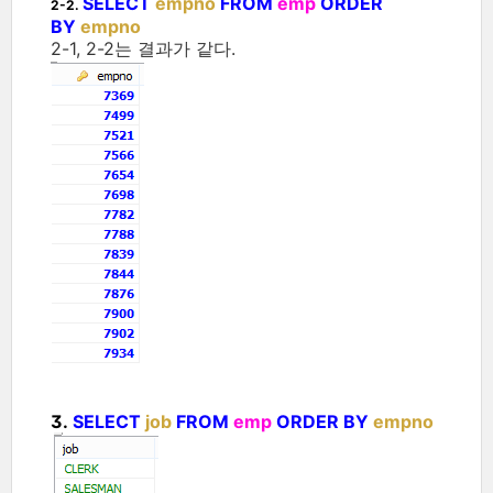
SELECT
empno
FROM
emp
ORDER
2-2.
BY
empno
2-1, 2-2는 결과가 같다.
3.
SELECT
job
FROM
emp
ORDER BY
empno