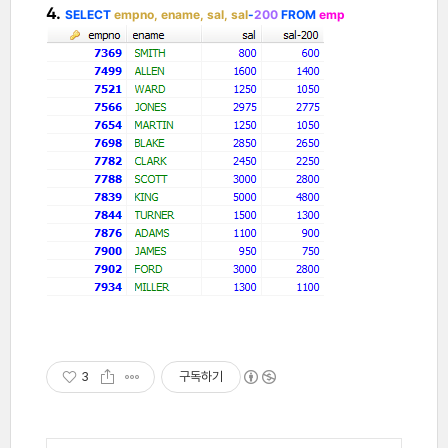
4.
SELECT
empno, ename, sal, sal
-
200
FROM
emp
3
구독하기