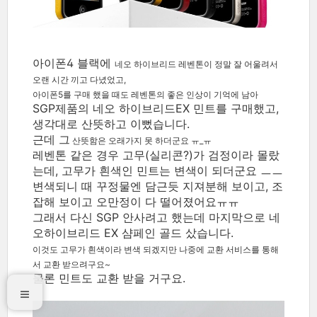
아이폰4 블랙에
네오 하이브리드
레벤톤이 정말 잘 어울려서
오랜 시간 끼고 다녔었고,
아이폰5를 구매 했을 때도 레벤톤의 좋은 인상이 기억에 남아
SGP제품의 네오 하이브리드EX 민트를 구매했고,
생각대로 산뜻하고 이뻤습니다.
근데 그
산뜻함은 오래가지 못 하더군요 ㅠ_ㅠ
레벤톤 같은 경우 고무(실리콘?)가 검정이라 몰랐
는데, 고무가 흰색인 민트는 변색이 되더군요 ㅡㅡ
변색되니 때 꾸정물엔 담근듯 지져분해 보이고, 조
잡해 보이고 오만정이 다 떨어졌어요ㅠㅠ
그래서 다신 SGP 안사려고 했는데 마지막으로 네
오하이브리드 EX 샴페인 골드 샀습니다.
이것도 고무가 흰색이라 변색 되겠지만 나중에 교환 서비스를 통해
서 교환 받으려구요~
물론 민트도 교환 받을 거구요.