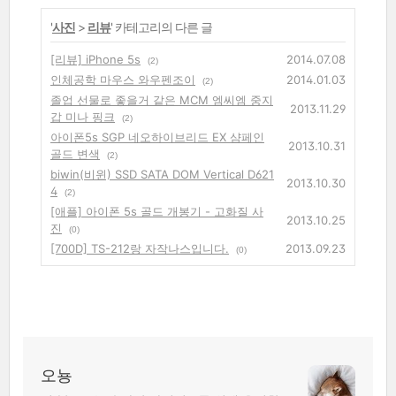
'
사진
>
리뷰
' 카테고리의 다른 글
[리뷰] iPhone 5s
2014.07.08
(2)
인체공학 마우스 와우펜조이
2014.01.03
(2)
졸업 선물로 좋을거 같은 MCM 엠씨엠 중지
2013.11.29
갑 미나 핑크
(2)
아이폰5s SGP 네오하이브리드 EX 샴페인
2013.10.31
골드 변색
(2)
biwin(비윈) SSD SATA DOM Vertical D621
2013.10.30
4
(2)
[애플] 아이폰 5s 골드 개봉기 - 고화질 사
2013.10.25
진
(0)
[700D] TS-212랑 자작나스입니다.
2013.09.23
(0)
오뇽