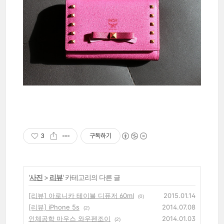
3
구독하기
'
사진
>
리뷰
' 카테고리의 다른 글
[리뷰] 아로니카 테이블 디퓨저 60ml
2015.01.14
(0)
[리뷰] iPhone 5s
2014.07.08
(2)
인체공학 마우스 와우펜조이
2014.01.03
(2)