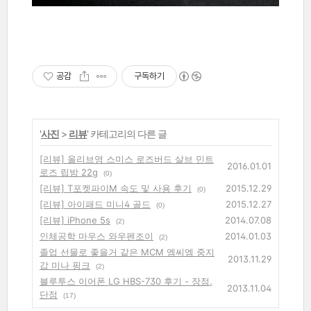
공감
구독하기
'
사진
>
리뷰
' 카테고리의 다른 글
[리뷰] 올리브영 스미스 로즈버드 살브 민트
2016.01.01
로즈 립밤 22g
(0)
[리뷰] T포켓파이M 속도 및 사용 후기
2015.12.29
(0)
[리뷰] 아이패드 미니4 골드
2015.12.27
(0)
[리뷰] iPhone 5s
2014.07.08
(2)
인체공학 마우스 와우펜조이
2014.01.03
(2)
졸업 선물로 좋을거 같은 MCM 엠씨엠 중지
2013.11.29
갑 미나 핑크
(2)
블루투스 이어폰 LG HBS-730 후기 - 장점,
2013.11.04
단점
(17)