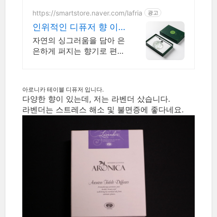
기비용과 재고 부담없는 소
량생산, 다품목 제품개발,신
https://smartstore.naver.com/lafria
광고
고,생산,출고까지 한번에!
인위적인 디퓨저 향 이
제그만
자연의 싱그러움을 담아 은
은하게 퍼지는 향기로 편안
한 분위기를 느껴보세요
아로니카 테이블 디퓨저 입니다.
다양한 향이 있는데, 저는 라벤더 샀습니다.
라벤더는 스트레스 해소 및 불면증에 좋다네요.