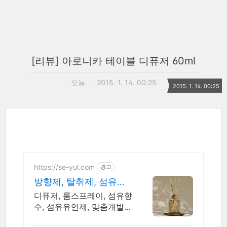
[리뷰] 아로니카 테이블 디퓨저 60ml
오뇽
2015. 1. 14. 00:25
2015. 1. 14. 00:25
https://se-yul.com
광고
방향제, 탈취제, 섬유유
연제 맞춤개발, 극소량
디퓨저, 룸스프레이, 섬유향
맞춤생산
수, 섬유유연제, 맞춤개발,
극소량생산, OEM/ODM 초