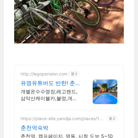
http://legopension.com
광고
유명유튜버도 반한! 춘
천펜션
개별온수수영장,레고랜드,
삼악산케이블카,불멍,개별
바베큐,청정계곡!키즈펜션!
수영장,
https://place-site.yanolja.com/places/100
광고
45587
춘천역숙박
춘천역, 캠프페이지, 명동, 시청 도보 5~10