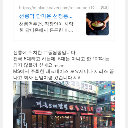
장에 시원한 국물. 캠핑, 홈
파티 간편 조리식품!
https://m.place.naver.com/restaurant/197
광고
1199214
선릉역 담미온 선정릉점
든든한 한 끼를 대접합
선릉역추천, 직장인이 사랑
니다.
한 담미온에서 든든한 아침
부터 술자리까지 즐겨보세
요. 아침 메뉴부터 점심, 간
단한 술안주까지 다 있는
선릉에 위치한 교동짬뽕입니다!
곳은 바로 담미온입니다.
전국 5대라고 하는데, 5대는 아니고 한 100대는
되지 않을까 싶네요 ㅠ.ㅠ
MS에서 주최한 테크데이즈 토요세미나 시리즈 끝
나고 회사 선임이랑 갔습니다ㅎㅎ