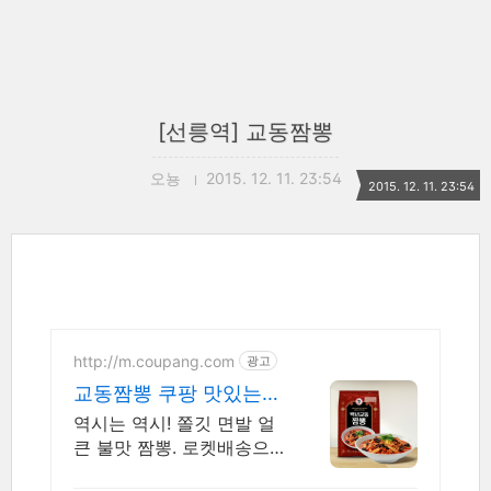
[선릉역] 교동짬뽕
오뇽
2015. 12. 11. 23:54
2015. 12. 11. 23:54
http://m.coupang.com
광고
교동짬뽕 쿠팡 맛있는
짬뽕 안심구매
역시는 역시! 쫄깃 면발 얼
큰 불맛 짬뽕. 로켓배송으
로 문 앞까지! 해물 가득! 해