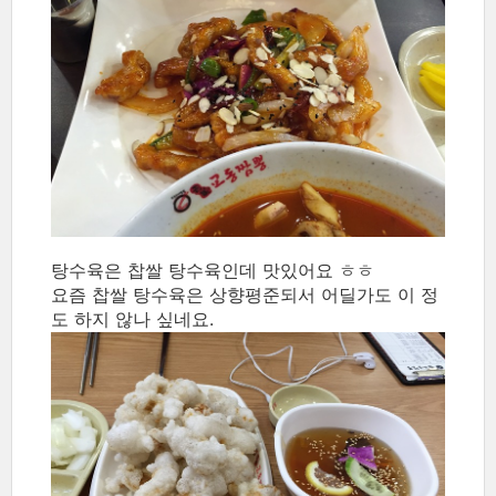
탕수육은 찹쌀 탕수육인데 맛있어요 ㅎㅎ
요즘 찹쌀 탕수육은 상향평준되서 어딜가도 이 정
도 하지 않나 싶네요.