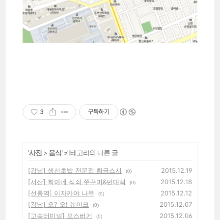
3
구독하기
'
사진
>
음식
' 카테고리의 다른 글
[강남] 생선초밥 전문점 황금스시
2015.12.19
(0)
[서산] 희야네 석쇠 쭈꾸미&빈대떡
2015.12.18
(0)
[선릉역] 이자카야 나무
2015.12.12
(0)
[강남] 오? 오! 쉐이크
2015.12.07
(0)
[고속터미널] 모스버거
2015.12.06
(0)