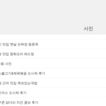
사진
리 맛집 옛날 손짜장 동춘옥
원 맛집 중화요리 레드창
사용 사진
 소불고기&제육볶음 도시락 후기
원 근처 맛집 족보있는국밥
&돈까스 도시락 후기
우촌 닭다리 치킨 콤보 후기