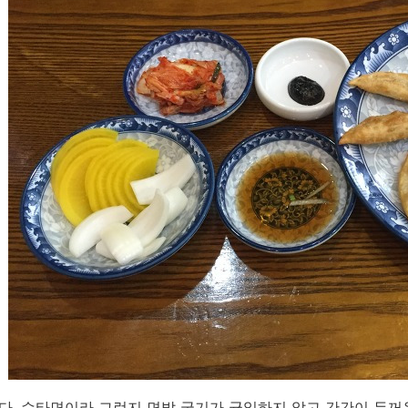
. 수타면이라 그런지 면발 굵기가 균일하지 않고 간간이 두꺼운