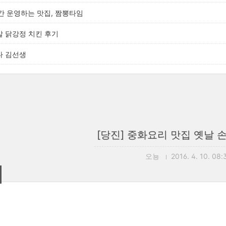
시간 운영하는 맛집, 짬뽕타임
살 닭강정 치킨 후기
다 김선생
[당진] 중화요리 맛집 옛날 
오뇽
2016. 4. 10. 08: