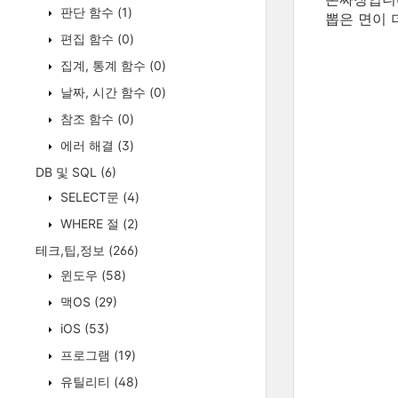
판단 함수
(1)
뽑은 면이 
편집 함수
(0)
집계, 통계 함수
(0)
날짜, 시간 함수
(0)
참조 함수
(0)
에러 해결
(3)
DB 및 SQL
(6)
SELECT문
(4)
WHERE 절
(2)
테크,팁,정보
(266)
윈도우
(58)
맥OS
(29)
iOS
(53)
프로그램
(19)
유틸리티
(48)