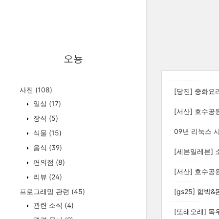
오뇽
사진
(108)
[당진] 중화요
일상
(17)
[서산] 호수공
장식
(5)
09년 리눅스 
식물
(15)
음식
(39)
[세븐일레븐]
편의점
(8)
[서산] 호수공
리뷰
(24)
프로그래밍 관련
(45)
[gs25] 함박
관련 소식
(4)
[또래오래] 목