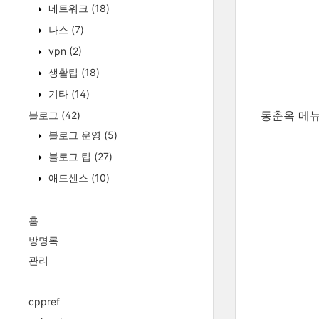
네트워크
(18)
나스
(7)
vpn
(2)
생활팁
(18)
기타
(14)
동춘옥 메
블로그
(42)
블로그 운영
(5)
블로그 팁
(27)
애드센스
(10)
홈
방명록
관리
cppref