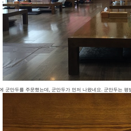
에 군만두를 주문했는데, 군만두가 먼저 나왔네요. 군만두는 평