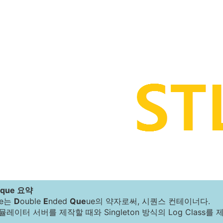
deque 요약
que는
D
ouble
E
nded
Que
ue의 약자로써, 시퀀스 컨테이너다.
레이터 서버를 제작할 때와 Singleton 방식의 Log Class를 