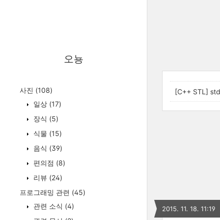
오뇽
사진
(108)
[C++ STL] st
일상
(17)
장식
(5)
식물
(15)
음식
(39)
편의점
(8)
리뷰
(24)
프로그래밍 관련
(45)
관련 소식
(4)
2015. 11. 18. 11:19