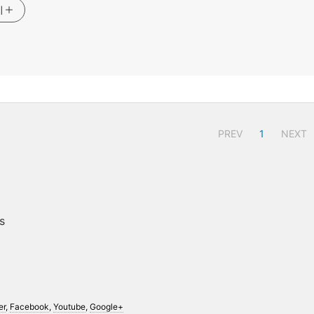
기
PREV
1
NEXT
s
er
,
Facebook
,
Youtube
,
Google+