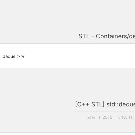
STL - Containers/d
d::deque 개요
[C++ STL] std::deq
오뇽
2015. 11. 18. 11: