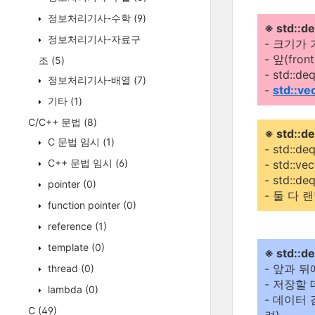
정보처리기사-수학
(9)
※ std::
정보처리기사-자료구
- 크기가 
- 앞(fr
조
(5)
- std:
정보처리기사-배열
(7)
-
std::ve
기타
(1)
C/C++ 문법
(8)
※ std::d
C 문법 임시
(1)
- std::d
C++ 문법 임시
(6)
- std::
- std:
pointer
(0)
- 둘 다 
function pointer
(0)
reference
(1)
template
(0)
※ std:
- 앞과 뒤
thread
(0)
- 저장할
lambda
(0)
- 데이터
C
(49)