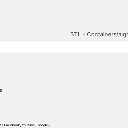
STL - Containers/alg
s
er
,
Facebook
,
Youtube
,
Google+