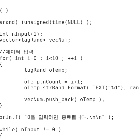
( )

d oTemp;

unt = i+1;

EXT("%d"), rand( )%8 );

back( oTemp );
