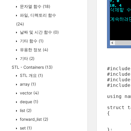
문자열 함수
(18)
파일, 디렉토리 함수
(24)
날짜 및 시간 함수
(0)
기타 함수
(1)
유용한 정보
(4)
기타
(2)
STL - Containers
(13)
#include
#include
STL 개요
(1)
#include
array
(1)
#include
vector
(4)
using na
deque
(1)
struct t
list
(2)
{

	int nCount;

forward_list
(2)
	CString strRand;

set
(1)
};
