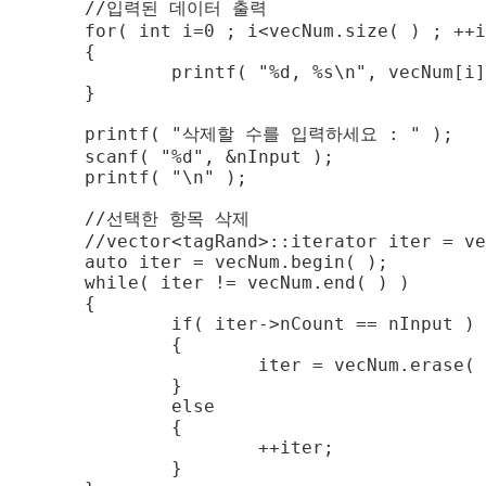
 데이터 출력

cNum.size( ) ; ++i )

{

, vecNum[i].nCount, vecNum[i].strRand );

}

수를 입력하세요 : " );

, &nInput );

 "\n" );

 항목 삭제

or iter = vecNum.begin( );

ecNum.begin( );

 vecNum.end( ) )

{

r->nCount == nInput )

	{ 

= vecNum.erase( iter );				

	} 

else 

	{ 

	++iter; 

	} 
