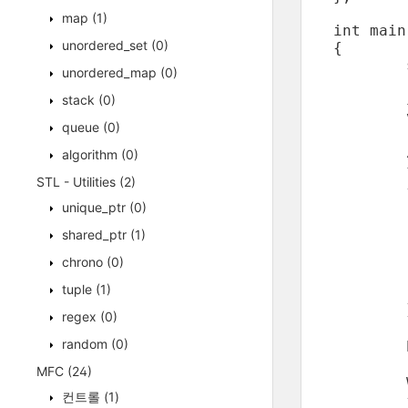
map
(1)
int main
unordered_set
(0)
{

	srand( (unsigned)time(NULL) );

unordered_map
(0)
	int nInput(1);

stack
(0)
	vector<tagRand> vecNum;

queue
(0)
	//데이터 입력

algorithm
(0)
	for( int i=0 ; i<10 ; ++i )

STL - Utilities
(2)
	{

		tagRan
unique_ptr
(0)
shared_ptr
(1)
		oTemp.nCo
		oTemp.strRand.Format( T
chrono
(0)
tuple
(1)
		vecNum.push_
	}

regex
(0)
	printf( "0을 입력하면 종료됩니다.\n\n" );

random
(0)
MFC
(24)
	while( nInput != 0 )

컨트롤
(1)
	{	
