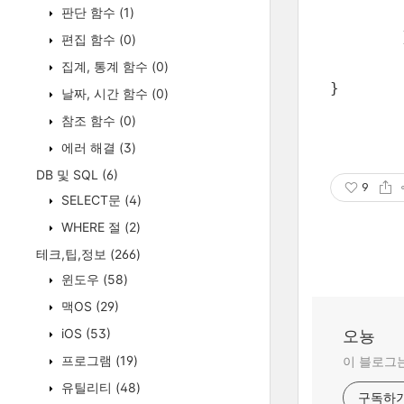
		
판단 함수
(1)
		system(
	}

편집 함수
(0)
집계, 통계 함수
(0)
	return 0;

날짜, 시간 함수
(0)
참조 함수
(0)
에러 해결
(3)
DB 및 SQL
(6)
9
SELECT문
(4)
WHERE 절
(2)
테크,팁,정보
(266)
윈도우
(58)
맥OS
(29)
iOS
(53)
오뇽
프로그램
(19)
이 블로그는
유틸리티
(48)
구독하