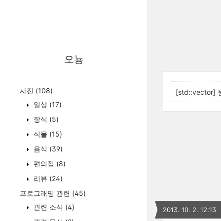
오뇽
사진
(108)
[std::vecto
일상
(17)
장식
(5)
식물
(15)
음식
(39)
편의점
(8)
리뷰
(24)
프로그래밍 관련
(45)
관련 소식
(4)
2013. 10. 2. 12:13