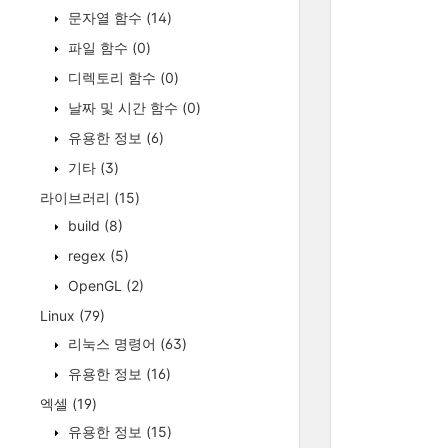
		//입력된
문자열 함수
(14)
		for( int i=0 ; i<ve
		
파일 함수
(0)
			printf( "%d, %s\n"
디렉토리 함수
(0)
		
날짜 및 시간 함수
(0)
		printf( "삭제할 
유용한 정보
(6)
		scanf( "%d"
		printf(
기타
(3)
라이브러리
(15)
		//선택한
		//vector<tagRand>::iterat
build
(8)
		auto iter = v
regex
(5)
		while( iter !=
		
OpenGL
(2)
			if( ite
Linux
(79)
		
				iter 
리눅스 명령어
(63)
		
유용한 정보
(16)
			
		
엑셀
(19)
			
		
유용한 정보
(15)