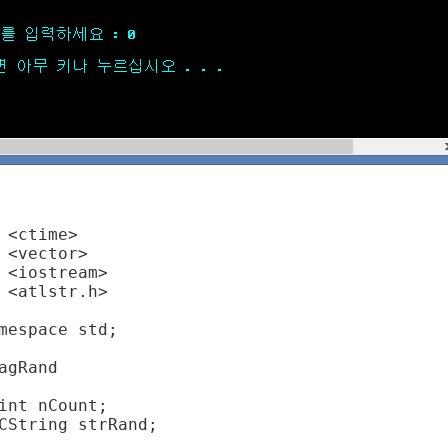
 <ctime>

 <vector>

 <iostream>

 <atlstr.h>

mespace std;

agRand
