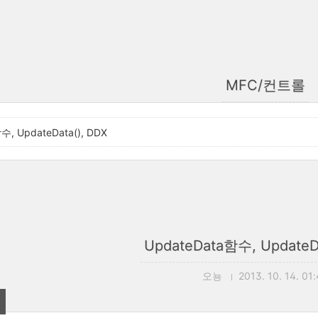
MFC/컨트롤
수, UpdateData(), DDX
UpdateData함수, UpdateDa
오뇽
2013. 10. 14. 01