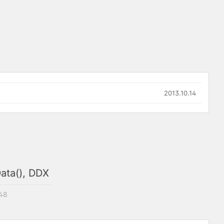
2013.10.14
ta(), DDX
:48