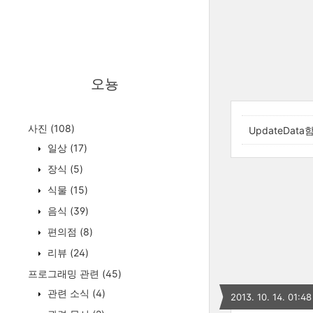
오뇽
사진
(108)
UpdateData함
일상
(17)
장식
(5)
식물
(15)
음식
(39)
편의점
(8)
리뷰
(24)
프로그래밍 관련
(45)
관련 소식
(4)
2013. 10. 14. 01:48