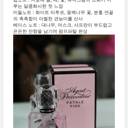
루는 달콤화사한 첫 느낌
미들노트 : 화이트 타투르, 동백나무 꽃, 분홍 연꽅
의 촉촉함이 아찔한 관능미를 선사
베이스 노트 : 대나무, 머스크, 샤프란이 부드럽고
은은한 잔향을 남기며 팜므파탈 완성