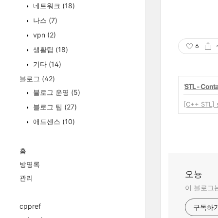
네트워크
(18)
나스
(7)
vpn
(2)
6
생활팁
(18)
기타
(14)
블로그
(42)
'
STL - Conta
블로그 운영
(5)
[C++ STL] 
블로그 팁
(27)
애드센스
(10)
홈
방명록
오뇽
관리
이 블로그는
cppref
구독하