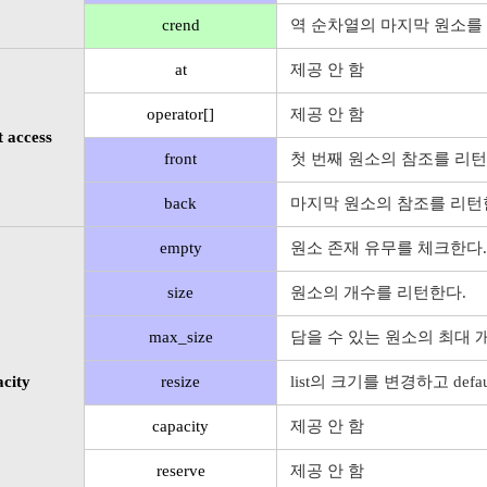
crend
역 순차열의 마지막 원소를
at
제공 안 함
operator[]
제공 안 함
 access
front
첫 번째 원소의 참조를 리턴
back
마지막 원소의 참조를 리턴
empty
원소 존재 유무를 체크한다. 아
size
원소의 개수를 리턴한다.
max_size
담을 수 있는 원소의 최대 
city
resize
list의 크기를 변경하고 de
capacity
제공 안 함
reserve
제공 안 함