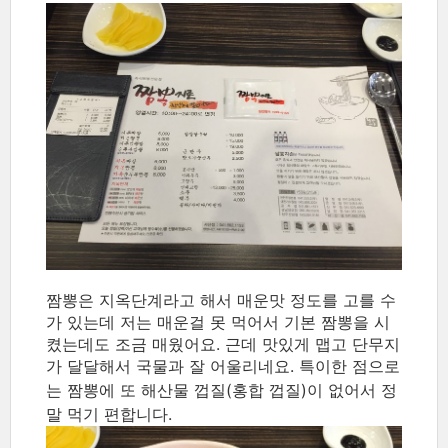
짬뽕은 지옥단계라고 해서 매운맛 정도를 고를 수
가 있는데 저는 매운걸 못 먹어서 기본 짬뽕을 시
켰는데도 조금 매웠어요. 근데 맛있게 맵고 단무지
가 달달해서 국물과 잘 어울리네요. 특이한 점으로
는
짬뽕에 또 해산물 껍질(홍합 껍질)이 없어서 정
말 먹기 편합니다.