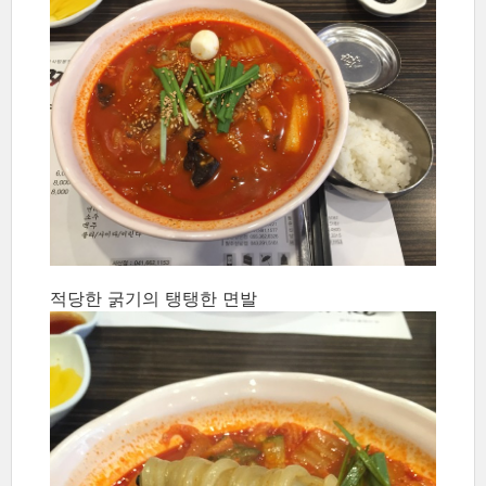
적당한 굵기의 탱탱한 면발