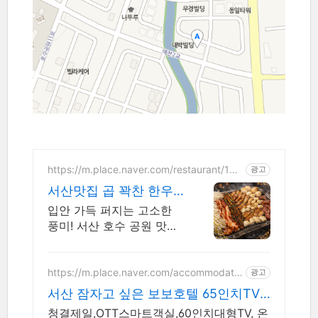
https://m.place.naver.com/restaurant/150
광고
4843800
서산맛집 곱 꽉찬 한우
곱창! 서산대표 한우곱
입안 가득 퍼지는 고소한
창맛집
풍미! 서산 호수 공원 맛집,
찐 단골 많은 이유! 곱의 풍
미가 살아있는 이 곳! 한 번
먹으면 단골되는 그 집! 서
https://m.place.naver.com/accommodatio
광고
n/555324153
산대표 곱창집
서산 잠자고 싶은 보보호텔 65인치TV,
OTT,스타일러
청결제일,OTT스마트객실,60인치대형TV, 온