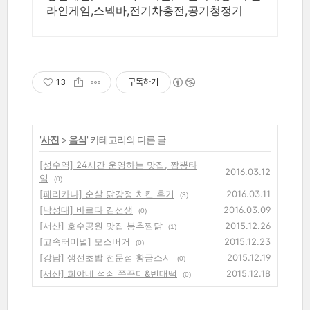
라인게임,스넥바,전기차충전,공기청정기
13
구독하기
'
사진
>
음식
' 카테고리의 다른 글
[성수역] 24시간 운영하는 맛집, 짬뽕타
2016.03.12
임
(0)
[페리카나] 순살 닭강정 치킨 후기
2016.03.11
(3)
[낙성대] 바르다 김선생
2016.03.09
(0)
[서산] 호수공원 맛집 봉추찜닭
2015.12.26
(1)
[고속터미널] 모스버거
2015.12.23
(0)
[강남] 생선초밥 전문점 황금스시
2015.12.19
(0)
[서산] 희야네 석쇠 쭈꾸미&빈대떡
2015.12.18
(0)