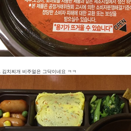
. 김치찌개 비주얼은 그닥이네요 ㅋㅋ