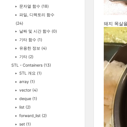
문자열 함수
(18)
파일, 디렉토리 함수
(24)
돼지 목살을
날짜 및 시간 함수
(0)
기타 함수
(1)
유용한 정보
(4)
기타
(2)
STL - Containers
(13)
STL 개요
(1)
array
(1)
vector
(4)
deque
(1)
list
(2)
forward_list
(2)
set
(1)