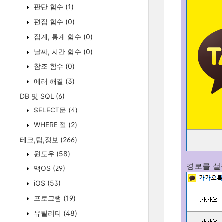
판단 함수
(1)
편집 함수
(0)
집계, 통계 함수
(0)
날짜, 시간 함수
(0)
참조 함수
(0)
에러 해결
(3)
DB 및 SQL
(6)
SELECT문
(4)
WHERE 절
(2)
테크,팁,정보
(266)
윈도우
(58)
경로를 설
맥OS
(29)
iOS
(53)
프로그램
(19)
유틸리티
(48)