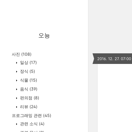
오뇽
사진
(108)
2016. 12. 27. 07:00
일상
(17)
장식
(5)
식물
(15)
음식
(39)
편의점
(8)
리뷰
(24)
프로그래밍 관련
(45)
관련 소식
(4)