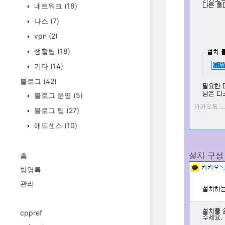
네트워크
(18)
나스
(7)
vpn
(2)
생활팁
(18)
기타
(14)
블로그
(42)
블로그 운영
(5)
블로그 팁
(27)
애드센스
(10)
설치 구성
홈
방명록
관리
cppref