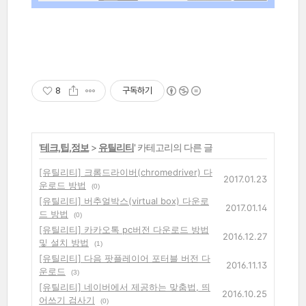
8
구독하기
'
테크,팁,정보
>
유틸리티
' 카테고리의 다른 글
[유틸리티] 크롬드라이버(chromedriver) 다
2017.01.23
운로드 방법
(0)
[유틸리티] 버추얼박스(virtual box) 다운로
2017.01.14
드 방법
(0)
[유틸리티] 카카오톡 pc버전 다운로드 방법
2016.12.27
및 설치 방법
(1)
[유틸리티] 다음 팟플레이어 포터블 버전 다
2016.11.13
운로드
(3)
[유틸리티] 네이버에서 제공하는 맞춤법, 띄
2016.10.25
어쓰기 검사기
(0)