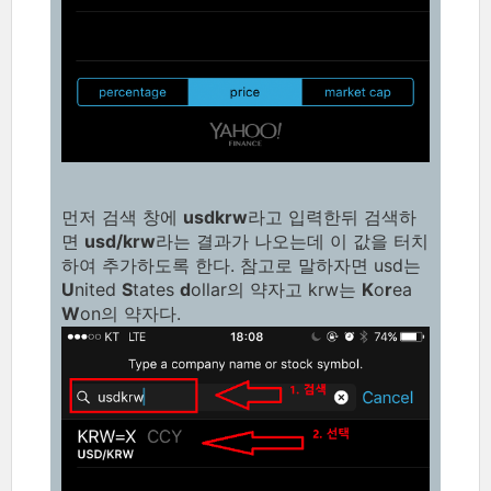
먼저 검색 창에
usdkrw
라고 입력한뒤 검색하
면
usd/krw
라는 결과가 나오는데 이 값을 터치
하여 추가하도록 한다. 참고로 말하자면 usd는
U
nited
S
tates
d
ollar의 약자고 krw는
K
o
r
ea
W
on의 약자다.