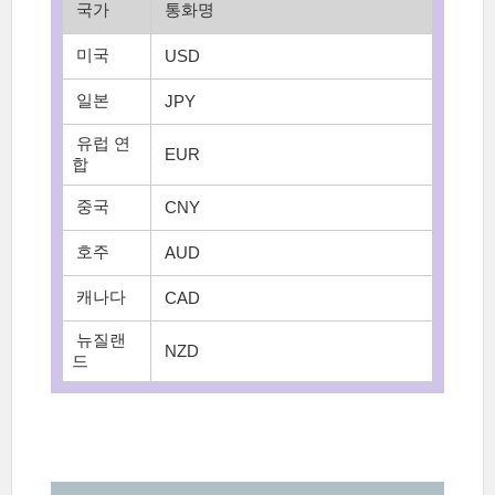
국가
통화명
미국
USD
일본
JPY
유럽 연
EUR
합
중국
CNY
호주
AUD
캐나다
CAD
뉴질랜
NZD
드