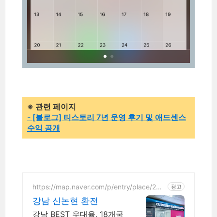
※ 관련 페이지
- [블로그] 티스토리 7년 운영 후기 및 애드센스
수익 공개
https://map.naver.com/p/entry/place/206
광고
0232383
강남 신논현 환전
강남 BEST 우대율, 18개국