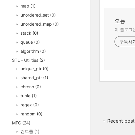
map
(1)
unordered_set
(0)
오뇽
unordered_map
(0)
이 블로그는
stack
(0)
구독하
queue
(0)
algorithm
(0)
STL - Utilities
(2)
unique_ptr
(0)
shared_ptr
(1)
chrono
(0)
tuple
(1)
regex
(0)
random
(0)
+ Recent post
MFC
(24)
컨트롤
(1)