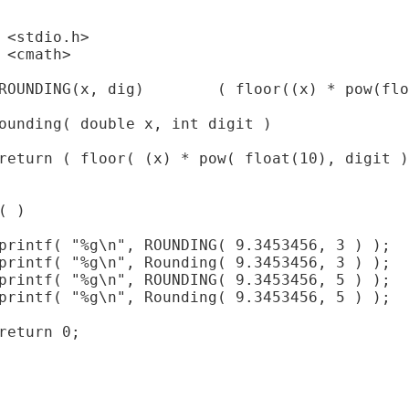
 <stdio.h>

 <cmath>

r((x) * pow(float(10), dig) + 0.5f) / pow(float(10), dig) )

ounding( double x, int digit )

( )
