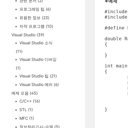
관련 문서
(2)
※예제
프로그래밍 팁
(6)
#include
#include
유용한 정보
(23)
자작 프로그램
(10)
#define ROUNDING(x, dig)	( floo
Visual Studio
(39)
double R
Visual Studio 소식
{

	return ( floor( (x) * pow( float(10), digit ) + 0.5f ) / pow( float(10), digit ) );

(11)
}

Visual Studio 디버깅
int main
(1)
{

Visual Studio 팁
(21)
	printf( "%g\n", ROUNDING( 9.3453456, 3 ) );

	printf( "%g\n", Rounding( 9.3453456, 3 ) );

Visual Studio 에러
(6)
	printf( "%g\n", ROUNDING( 9.3453456, 5 ) );

	printf( "%g\n", Rounding( 9.3453456, 5 ) );

예제 모음
(45)
C/C++
(16)
	return 0;

STL
(1)
MFC
(1)
정보처리기사-수열
(5)