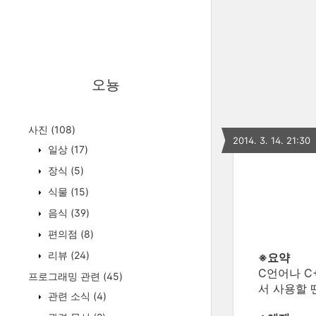
오뇽
사진
(108)
2014. 3. 14. 21:30
일상
(17)
장식
(5)
식물
(15)
음식
(39)
편의점
(8)
리뷰
(24)
※요약
C언어나 C
프로그래밍 관련
(45)
서 사용할 
관련 소식
(4)