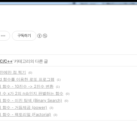
구독하기
C/C++
' 카테고리의 다른 글
원 안에만 점 찍기
(0)
and 함수를 이용한 로또 프로그램
(1)
 함수 - 10진수 -> 2진수 변환
(1)
떤 수 x가 2의 n승인지 판별하는 함수
(0)
함수 - 이진 탐색 (Binary Search)
(0)
 함수 - 거듭제곱 (power)
(3)
 함수 - 팩토리얼 (Factorial)
(3)