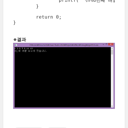
		printf( "\n%d번째 배열 요소에 있습니다.\n", nResult );

	}

	return 0;

※
결과