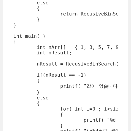
	else

	{

		return RecusiveBinSearch( nArr, nMid+1, nEnd, nTarget );

	}

}

int main( )

{

	int nArr[] = { 1, 3, 5, 7, 9, 11, 13 };

	int nResult;

	nResult = RecusiveBinSearch( nArr, 0, sizeof(nArr)/sizeof(int)-1, 7 );

	if(nResult == -1)

	{

		printf( "값이 없습니다.\n" );

	}

	else

	{

		for( int i=0 ; i<sizeof(nArr)/sizeof(int) ; ++i )

		{

			printf( "%d ", nArr[i] );

		}
