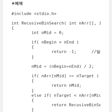
※예제
#include <stdio.h>

int RecusiveBinSearch( int nArr[], int n
{

	int nMid = 0;

	if( nBegin > nEnd )

	{

		return -1;	//탈출 조건 및 탐색 실패

	}

	nMid = (nBegin+nEnd) / 2;

	if( nArr[nMid] == nTarget )

	{

		return nMid;			//타겟을 찾았다.

	}

	else if( nTarget < nArr[nMid] )

	{

		return RecusiveBinSearch( nArr, nBegin, nMid-1, nTarget );

	}
