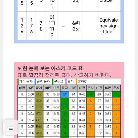
D
10
25;
brace
5
5
1
01
1
1
Equivale
7
111
&#1
2
7
~
ncy sign
E
11
26;
6
6
- tilde
0
※ 한 눈에 보는 아스키 코드 표
표로 깔끔히 정리된 표다. 참고하기 바란다.