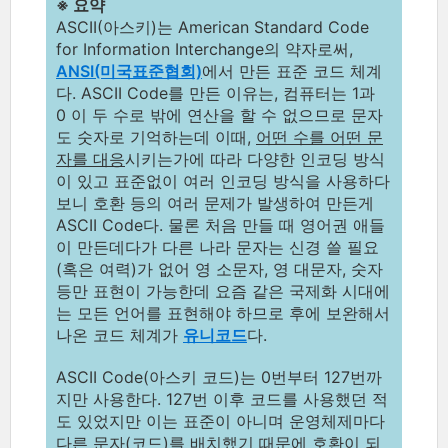
※ 요약
ASCII(아스키)는 American Standard Code
for Information Interchange의 약자로써,
ANSI(미국표준협회)
에서 만든 표준 코드 체계
다. ASCII Code를 만든 이유는, 컴퓨터는 1과
0 이 두 수로 밖에 연산을 할 수 없으므로 문자
도 숫자로 기억하는데 이때,
어떤 수를 어떤 문
자를 대응
시키는가에 따라 다양한 인코딩 방식
이 있고 표준없이 여러 인코딩 방식을 사용하다
보니 호환 등의 여러 문제가 발생하여 만든게
ASCII Code다. 물론 처음 만들 때 영어권 애들
이 만든데다가 다른 나라 문자는 신경 쓸 필요
(혹은 여력)가 없어 영 소문자, 영 대문자, 숫자
등만 표현이 가능한데 요즘 같은 국제화 시대에
는 모든 언어를 표현해야 하므로 후에 보완해서
나온 코드 체계가
유니코드
다.
ASCII Code(아스키 코드)는 0번부터 127번까
지만 사용한다. 127번 이후 코드를 사용했던 적
도 있었지만 이는 표준이 아니며 운영체제마다
다른 문자(코드)를 배치했기 때문에 호환이 되