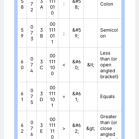
5
3
111
&#5
7
:
Colon
8
A
01
8;
2
0
00
0
5
3
111
&#5
Semicol
7
;
9
B
01
9;
on
3
1
Less
00
0
than (or
6
3
111
&#6
7
<
&lt;
open
0
C
10
0;
4
angled
0
bracket)
00
0
6
3
111
&#6
7
=
Equals
1
D
10
1;
5
1
Greater
00
0
than (or
6
3
111
&#6
7
>
&gt;
close
2
E
11
2;
6
angled
0