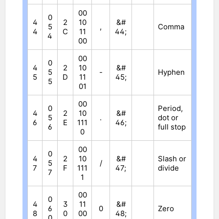
00
0
4
2
10
&#
5
,
Comma
4
C
11
44;
4
00
00
0
4
2
10
&#
5
-
Hyphen
5
D
11
45;
5
01
00
0
Period,
4
2
10
&#
5
.
dot or
6
E
111
46;
6
full stop
0
00
0
4
2
10
&#
Slash or
5
/
7
F
111
47;
divide
7
1
00
0
4
3
11
&#
6
0
Zero
8
0
00
48;
0