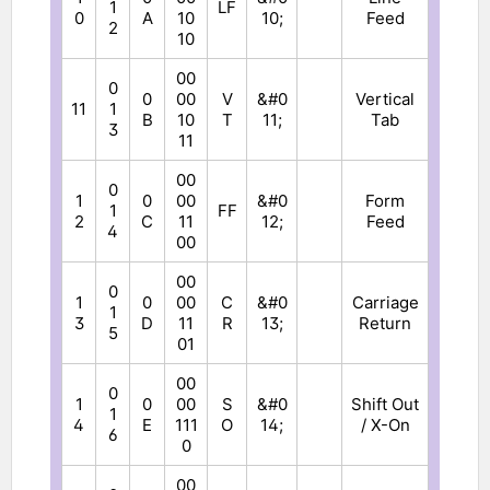
1
LF
0
A
10
10;
Feed
2
10
00
0
0
00
V
&#0
Vertical
11
1
B
10
T
11;
Tab
3
11
00
0
1
0
00
&#0
Form
1
FF
2
C
11
12;
Feed
4
00
00
0
1
0
00
C
&#0
Carriage
1
3
D
11
R
13;
Return
5
01
00
0
1
0
00
S
&#0
Shift Out
1
4
E
111
O
14;
/ X-On
6
0
00