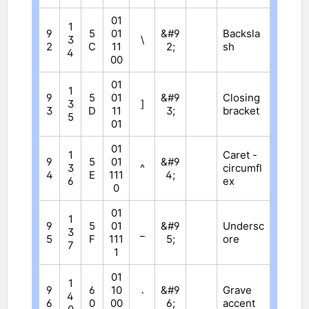
01
1
9
5
01
&#9
Backsla
3
\
2
C
11
2;
sh
4
00
01
1
9
5
01
&#9
Closing
3
]
3
D
11
3;
bracket
5
01
01
1
Caret -
9
5
01
&#9
3
^
circumfl
4
E
111
4;
6
ex
0
01
1
9
5
01
&#9
Undersc
3
_
5
F
111
5;
ore
7
1
01
1
9
6
10
&#9
Grave
4
`
6
0
00
6;
accent