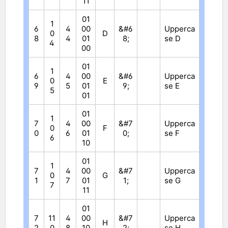
11
01
1
6
4
00
&#6
Upperca
0
D
8
4
01
8;
se D
4
00
01
1
6
4
00
&#6
Upperca
0
E
9
5
01
9;
se E
5
01
01
1
7
4
00
&#7
Upperca
0
F
0
6
01
0;
se F
6
10
01
1
7
4
00
&#7
Upperca
0
G
1
7
01
1;
se G
7
11
01
7
11
4
00
&#7
Upperca
H
2
0
8
10
2;
se H