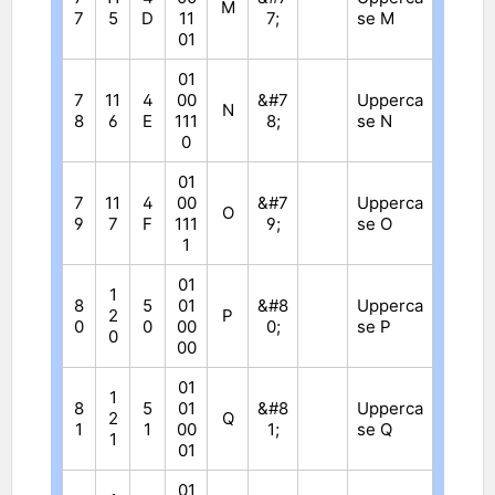
M
7
5
D
11
7;
se M
01
01
7
11
4
00
&#7
Upperca
N
8
6
E
111
8;
se N
0
01
7
11
4
00
&#7
Upperca
O
9
7
F
111
9;
se O
1
01
1
8
5
01
&#8
Upperca
2
P
0
0
00
0;
se P
0
00
01
1
8
5
01
&#8
Upperca
2
Q
1
1
00
1;
se Q
1
01
01