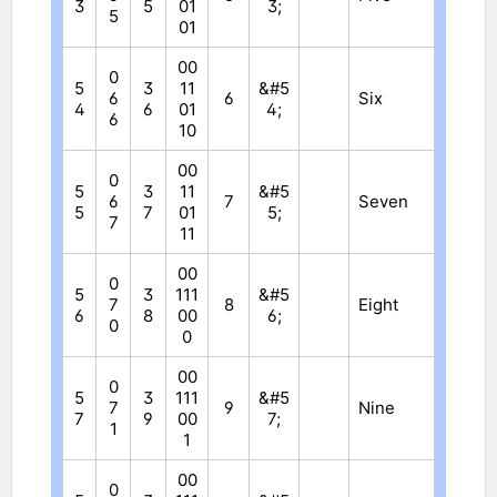
3
5
01
3;
5
01
00
0
5
3
11
&#5
6
6
Six
4
6
01
4;
6
10
00
0
5
3
11
&#5
6
7
Seven
5
7
01
5;
7
11
00
0
5
3
111
&#5
7
8
Eight
6
8
00
6;
0
0
00
0
5
3
111
&#5
7
9
Nine
7
9
00
7;
1
1
00
0