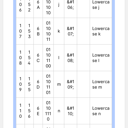
6
10
&#1
Lowerca
0
5
j
A
10
06;
se j
6
2
10
01
1
1
6
10
&#1
Lowerca
0
5
k
B
10
07;
se k
7
3
11
01
1
1
6
10
&#1
Lowerca
0
5
l
C
11
08;
se l
8
4
00
01
1
1
6
10
&#1
Lowerca
0
5
m
D
11
09;
se m
9
5
01
01
1
1
6
10
&#1
Lowerca
1
5
n
E
111
10;
se n
0
6
0