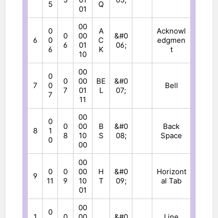
5
Q
01
00
0
A
Acknowl
0
00
&#0
6
0
C
edgmen
6
01
06;
6
K
t
10
00
0
0
00
BE
&#0
7
0
Bell
7
01
L
07;
7
11
00
0
0
00
B
&#0
Back
8
1
8
10
S
08;
Space
0
00
00
0
0
00
H
&#0
Horizont
9
11
9
10
T
09;
al Tab
01
00
0
1
0
00
&#0
Line