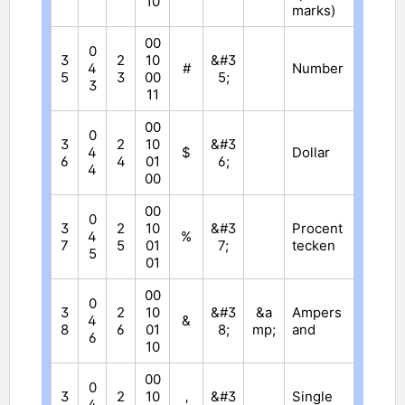
10
marks)
00
0
3
2
10
&#3
4
#
Number
5
3
00
5;
3
11
00
0
3
2
10
&#3
4
$
Dollar
6
4
01
6;
4
00
00
0
3
2
10
&#3
Procent
4
%
7
5
01
7;
tecken
5
01
00
0
3
2
10
&#3
&a
Ampers
4
&
8
6
01
8;
mp;
and
6
10
00
0
3
2
10
&#3
Single
4
'