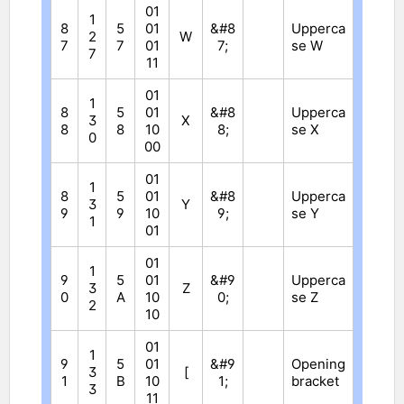
01
1
8
5
01
&#8
Upperca
2
W
7
7
01
7;
se W
7
11
01
1
8
5
01
&#8
Upperca
3
X
8
8
10
8;
se X
0
00
01
1
8
5
01
&#8
Upperca
3
Y
9
9
10
9;
se Y
1
01
01
1
9
5
01
&#9
Upperca
3
Z
0
A
10
0;
se Z
2
10
01
1
9
5
01
&#9
Opening
3
[
1
B
10
1;
bracket
3
11