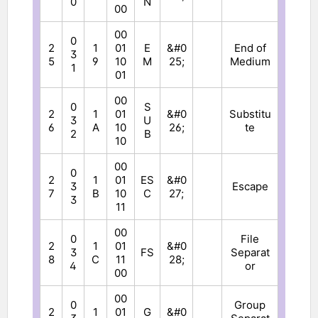
0
N
00
00
0
2
1
01
E
&#0
End of
3
5
9
10
M
25;
Medium
1
01
00
0
S
2
1
01
&#0
Substitu
3
U
6
A
10
26;
te
2
B
10
00
0
2
1
01
ES
&#0
3
Escape
7
B
10
C
27;
3
11
00
0
File
2
1
01
&#0
3
FS
Separat
8
C
11
28;
4
or
00
00
0
Group
2
1
01
G
&#0