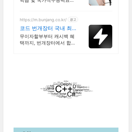
학습 및 국가직무능력표준
커리큘럼 AI솔류션 아카데
미
https://m.bunjang.co.kr/
광고
코드 번개장터 국내 최
대 브랜드 중고거래
무이자할부부터 캐시백 혜
택까지, 번개장터에서 합리
적으로 중고거래 하세요 전
국 각지에서 올라오는 전국
구 최다 상품 매일 10만 개
이상의 신규 상품 업로드