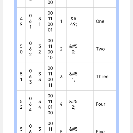
00
00
0
4
3
11
&#
6
1
One
9
1
00
49;
1
01
00
0
5
3
11
&#5
6
2
Two
0
2
00
0;
2
10
00
0
5
3
11
&#5
6
3
Three
1
3
00
1;
3
11
00
0
5
3
11
&#5
6
4
Four
2
4
01
2;
4
00
00
0
5
3
11
&#5
6
5
Five