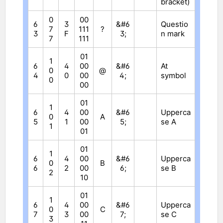
bracket)
0
00
6
3
&#6
Questio
7
111
?
3
F
3;
n mark
7
111
01
1
6
4
00
&#6
At
0
@
4
0
00
4;
symbol
0
00
01
1
6
4
00
&#6
Upperca
0
A
5
1
00
5;
se A
1
01
01
1
6
4
00
&#6
Upperca
0
B
6
2
00
6;
se B
2
10
01
1
6
4
00
&#6
Upperca
0
C
7
3
00
7;
se C
3