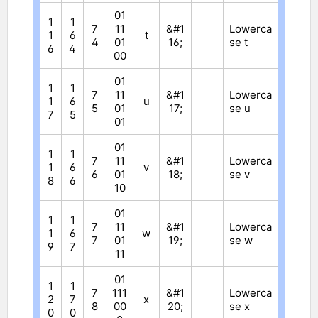
01
1
1
7
11
&#1
Lowerca
1
6
t
4
01
16;
se t
6
4
00
01
1
1
7
11
&#1
Lowerca
1
6
u
5
01
17;
se u
7
5
01
01
1
1
7
11
&#1
Lowerca
1
6
v
6
01
18;
se v
8
6
10
01
1
1
7
11
&#1
Lowerca
1
6
w
7
01
19;
se w
9
7
11
01
1
1
7
111
&#1
Lowerca
2
7
x
8
00
20;
se x
0
0