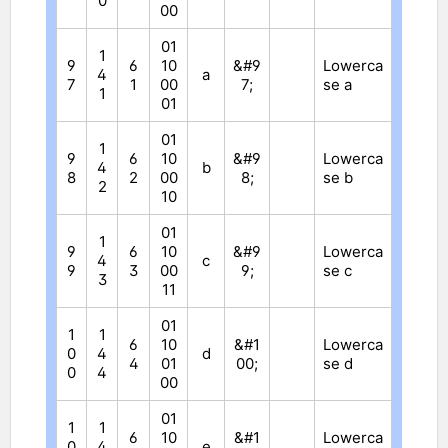
0
00
01
1
9
6
10
&#9
Lowerca
4
a
7
1
00
7;
se a
1
01
01
1
9
6
10
&#9
Lowerca
4
b
8
2
00
8;
se b
2
10
01
1
9
6
10
&#9
Lowerca
4
c
9
3
00
9;
se c
3
11
01
1
1
6
10
&#1
Lowerca
0
4
d
4
01
00;
se d
0
4
00
01
1
1
6
10
&#1
Lowerca
0
4
e