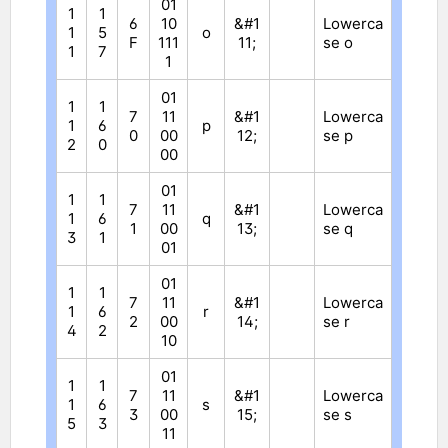
01
1
1
6
10
&#1
Lowerca
1
5
o
F
111
11;
se o
1
7
1
01
1
1
7
11
&#1
Lowerca
1
6
p
0
00
12;
se p
2
0
00
01
1
1
7
11
&#1
Lowerca
1
6
q
1
00
13;
se q
3
1
01
01
1
1
7
11
&#1
Lowerca
1
6
r
2
00
14;
se r
4
2
10
01
1
1
7
11
&#1
Lowerca
1
6
s
3
00
15;
se s
5
3
11