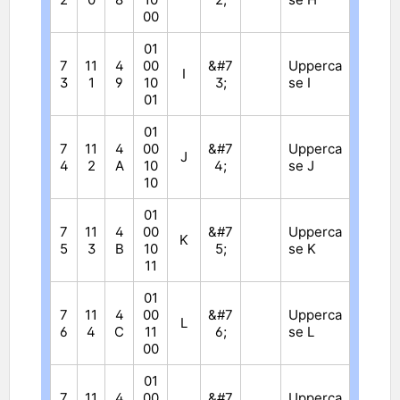
00
01
7
11
4
00
&#7
Upperca
I
3
1
9
10
3;
se I
01
01
7
11
4
00
&#7
Upperca
J
4
2
A
10
4;
se J
10
01
7
11
4
00
&#7
Upperca
K
5
3
B
10
5;
se K
11
01
7
11
4
00
&#7
Upperca
L
6
4
C
11
6;
se L
00
01
7
11
4
00
&#7
Upperca