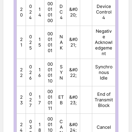
00
0
D
Device
2
1
01
&#0
2
C
Control
0
4
01
20;
4
4
4
00
Negativ
00
0
N
e
2
1
01
&#0
2
A
Acknowl
1
5
01
21;
5
K
edgeme
01
nt
00
0
S
Synchro
2
1
01
&#0
2
Y
nous
2
6
01
22;
6
N
Idle
10
00
0
End of
2
1
01
ET
&#0
2
Transmit
3
7
01
B
23;
7
Block
11
00
0
C
2
1
01
&#0
3
A
Cancel
4
8
10
24;