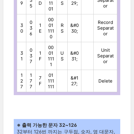
3
Separat
9
D
11
S
29;
5
or
01
00
0
Record
3
1
01
R
&#0
3
Separat
0
E
111
S
30;
6
or
0
00
0
Unit
3
1
01
U
&#0
3
Separat
1
F
111
S
31;
7
or
1
1
1
01
7
&#1
2
7
111
Delete
F
27;
7
7
111
※ 출력 가능한 문자 32~126
32부터 126번 까지는 구두점, 숫자, 영 대문자,