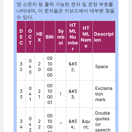
영 소문자 등 출력 가능한 문자 및 문장 부호를
나타내며, 이 문자들은 키보드에서 대부분 찾을
수 있다.
HT
HT
D
O
Sy
ML
HE
ML
Descript
E
C
BIN
mb
Nu
X
Nam
ion
C
T
ol
mbe
e
r
00
0
3
2
10
&#3
4
Space
2
0
00
2;
0
00
00
0
Exclama
3
2
10
&#3
4
!
tion
3
1
00
3;
1
mark
01
Double
00
0
quotes
3
2
10
&#3
&qu
4
"
(or
4
2
00
4;
ot;
2
speech