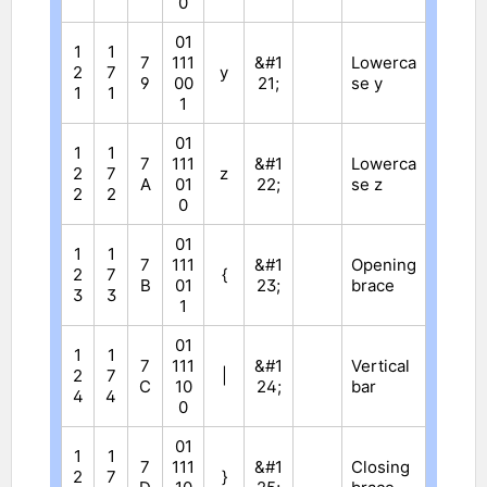
0
01
1
1
7
111
&#1
Lowerca
2
7
y
9
00
21;
se y
1
1
1
01
1
1
7
111
&#1
Lowerca
2
7
z
A
01
22;
se z
2
2
0
01
1
1
7
111
&#1
Opening
2
7
{
B
01
23;
brace
3
3
1
01
1
1
7
111
&#1
Vertical
2
7
|
C
10
24;
bar
4
4
0
01
1
1
7
111
&#1
Closing
2
7
}