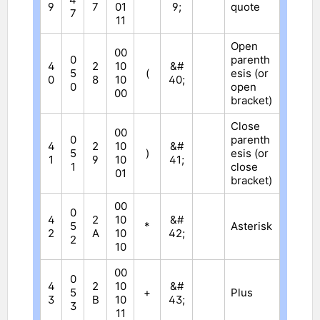
9
7
01
9;
quote
7
11
Open
00
0
parenth
4
2
10
&#
5
(
esis (or
0
8
10
40;
0
open
00
bracket)
Close
00
0
parenth
4
2
10
&#
5
)
esis (or
1
9
10
41;
1
close
01
bracket)
00
0
4
2
10
&#
5
*
Asterisk
2
A
10
42;
2
10
00
0
4
2
10
&#
5
+
Plus
3
B
10
43;
3
11