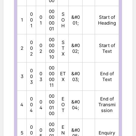
00
00
0
S
0
00
&#0
Start of
1
0
O
1
00
01;
Heading
1
H
01
00
0
S
0
00
&#0
Start of
2
0
T
2
00
02;
Text
2
X
10
00
0
0
00
ET
&#0
End of
3
0
3
00
X
03;
Text
3
11
00
0
E
End of
0
00
&#0
4
0
O
Transmi
4
01
04;
4
T
ssion
00
00
0
E
0
00
&#0
5
0
N
Enquiry
5
01
05;