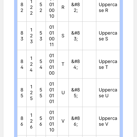
1
8
5
01
&#8
Upperca
2
R
2
2
00
2;
se R
2
10
01
1
8
5
01
&#8
Upperca
2
S
3
3
00
3;
se S
3
11
01
1
8
5
01
&#8
Upperca
2
T
4
4
01
4;
se T
4
00
01
1
8
5
01
&#8
Upperca
2
U
5
5
01
5;
se U
5
01
01
1
8
5
01
&#8
Upperca
2
V
6
6
01
6;
se V
6
10