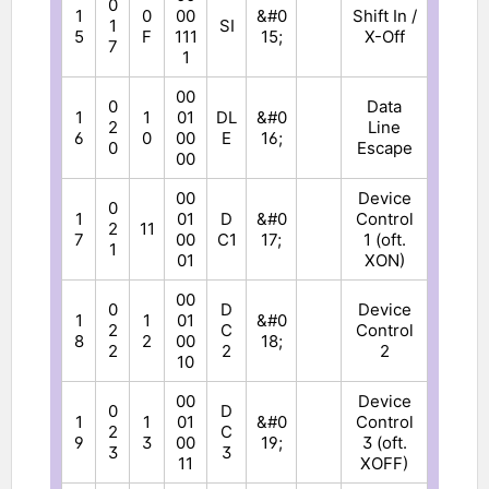
0
1
0
00
&#0
Shift In /
1
SI
5
F
111
15;
X-Off
7
1
00
0
Data
1
1
01
DL
&#0
2
Line
6
0
00
E
16;
0
Escape
00
00
Device
0
1
01
D
&#0
Control
2
11
7
00
C1
17;
1 (oft.
1
01
XON)
00
0
D
Device
1
1
01
&#0
2
C
Control
8
2
00
18;
2
2
2
10
00
Device
0
D
1
1
01
&#0
Control
2
C
9
3
00
19;
3 (oft.
3
3
11
XOFF)