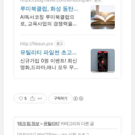
루미북클럽, 화성 동탄
지사 교육사업의 기초
AI독서코칭 루미북클럽으
경쟁력
로, 교육사업의 경쟁력을
높이고, 학생의 미래를 준
비하세요
http://filesun.pro
광고
유틸리티 파일썬 초고
속, 4K 실시간 보기!
신규가입 0원 이벤트! 최신
영화,드라마,애니 모두 무
료! 4K 스트리밍
5
구독하기
'
테크,팁,정보
>
유틸리티
' 카테고리의 다른 글
[유틸리티] WinCDEmu - iso 실행 프로그