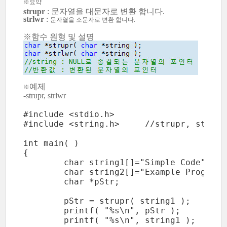
※요약
strupr
: 문자열을 대문자로 변환 합니다.
strlwr
:
문자열을 소문자로 변환 합니다.
※함수 원형 및 설명
예제
※
-strupr, strlwr
#include <stdio.h>

#include <string.h>	//strupr, strlwr

int main( )

{

	char string1[]="Simple Code";

	char string2[]="Example Program";

	char *pStr;

	pStr = strupr( string1 );

	printf( "%s\n", pStr );

	printf( "%s\n", string1 );
