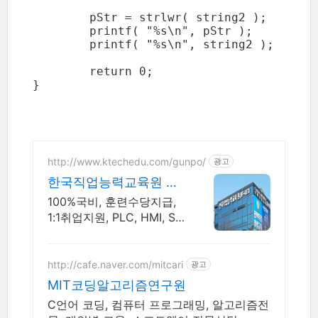
	pStr = strlwr( string2 );

	printf( "%s\n", pStr );

	printf( "%s\n", string2 );

	return 0;

}

http://www.ktechedu.com/gunpo/
광고
한국직업능력교육원 군
포캠퍼스
100%국비, 훈련수당지급,
1:1취업지원, PLC, HMI, SC
ADA, IoT
http://cafe.naver.com/mitcari
광고
MIT코딩알고리즘연구원
C언어 코딩, 컴퓨터 프로그래밍, 알고리즘전