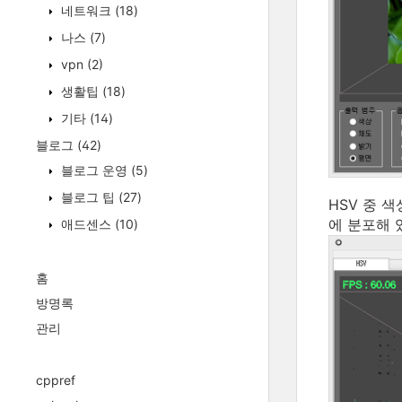
네트워크
(18)
나스
(7)
vpn
(2)
생활팁
(18)
기타
(14)
블로그
(42)
블로그 운영
(5)
블로그 팁
(27)
HSV 중 
에 분포해 
애드센스
(10)
홈
방명록
관리
cppref