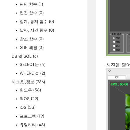
판단 함수
(1)
편집 함수
(0)
집계, 통계 함수
(0)
날짜, 시간 함수
(0)
참조 함수
(0)
에러 해결
(3)
DB 및 SQL
(6)
SELECT문
(4)
사진을 열어
WHERE 절
(2)
테크,팁,정보
(266)
윈도우
(58)
맥OS
(29)
iOS
(53)
프로그램
(19)
유틸리티
(48)