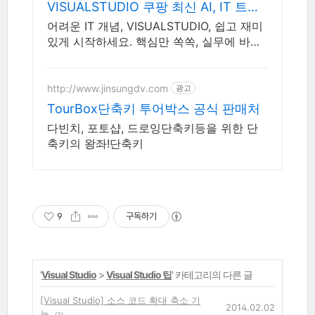
VISUALSTUDIO 쿠팡 최신 AI, IT 트렌
드
어려운 IT 개념, VISUALSTUDIO, 쉽고 재미
있게 시작하세요. 핵심만 쏙쏙, 실무에 바로
쓰는 지식을 쿠팡에서 만나세요.
http://www.jinsungdv.com
광고
TourBox단축키 투어박스 공식 판매처
다빈치, 포토샵, 드로잉단축키등을 위한 단
축키의 왕좌!단축키
9
구독하기
'
Visual Studio
>
Visual Studio 팁
' 카테고리의 다른 글
[Visual Studio] 소스 코드 확대 축소 기
2014.02.02
능
(3)