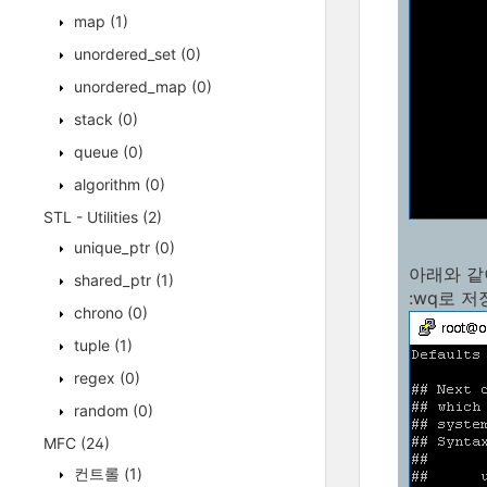
map
(1)
unordered_set
(0)
unordered_map
(0)
stack
(0)
queue
(0)
algorithm
(0)
STL - Utilities
(2)
unique_ptr
(0)
아래와 같이
shared_ptr
(1)
:wq로 
chrono
(0)
tuple
(1)
regex
(0)
random
(0)
MFC
(24)
컨트롤
(1)