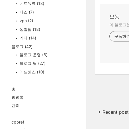
네트워크
(18)
나스
(7)
오뇽
vpn
(2)
이 블로그는
생활팁
(18)
구독하
기타
(14)
블로그
(42)
블로그 운영
(5)
블로그 팁
(27)
애드센스
(10)
홈
방명록
관리
+ Recent post
cppref