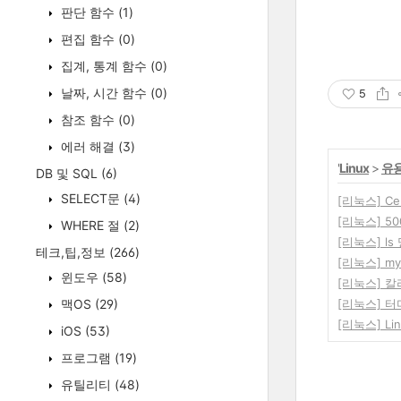
판단 함수
(1)
편집 함수
(0)
집계, 통계 함수
(0)
날짜, 시간 함수
(0)
5
참조 함수
(0)
에러 해결
(3)
'
Linux
>
유
DB 및 SQL
(6)
SELECT문
(4)
[리눅스] C
[리눅스] 500 
WHERE 절
(2)
[리눅스] l
테크,팁,정보
(266)
[리눅스] my
윈도우
(58)
[리눅스] 칼리
맥OS
(29)
[리눅스] 
[리눅스] Li
iOS
(53)
프로그램
(19)
유틸리티
(48)