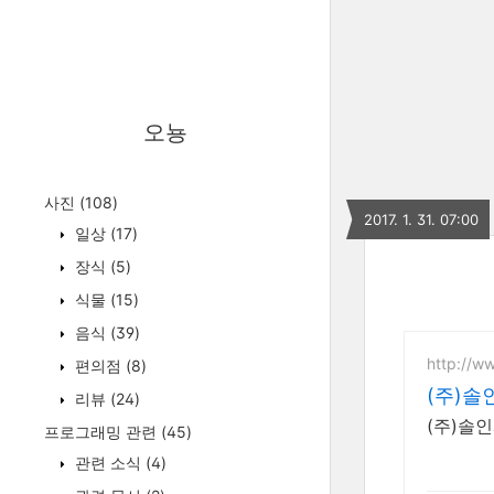
오뇽
사진
(108)
2017. 1. 31. 07:00
일상
(17)
장식
(5)
식물
(15)
음식
(39)
http://w
편의점
(8)
(주)솔
리뷰
(24)
(주)솔
프로그래밍 관련
(45)
관련 소식
(4)