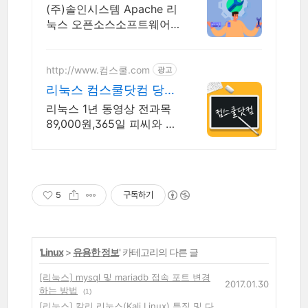
리눅스 20년이상 기술지
(주)솔인시스템 Apache 리
원 노하우
눅스 오픈소스소프트웨어
아파치톰캣 책임기술지원
http://www.컴스쿨.com
광고
리눅스 컴스쿨닷컴 당일
신청&결제시 기프티콘!
리눅스 1년 동영상 전과목
89,000원,365일 피씨와 모
바일 수강가능.
5
구독하기
'
Linux
>
유용한 정보
' 카테고리의 다른 글
[리눅스] mysql 및 mariadb 접속 포트 변경
2017.01.30
하는 방법
(1)
[리눅스] 칼리 리눅스(Kali Linux) 특징 및 다