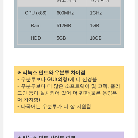
CPU (x86)
600MHz
1GHz
Ram
512MB
1GB
HDD
5GB
10GB
※ 리눅스 민트와 우분투 차이점
- 우분투보다 GUI(외형)에 더 신경씀
- 우분투보다 더 많은 소프트웨어 및 코덱, 플러
그인 등이 설치되어 있어 더 편함(물론 용량은
더 차지함)
- 다국어는 우분투가 더 잘 지원함
※ 리눅스 민트 사이트 링크