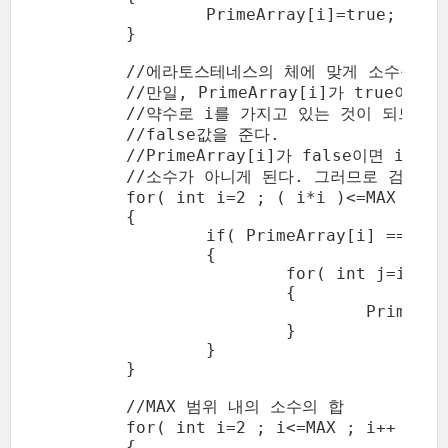
		PrimeArray[i]=true;

	}

	//에라토스테네스의 체에 맞게 소수를 구함

	//만일, PrimeArray[i]가 true이면 i 이후의 i 배수는

	//약수로 i를 가지고 있는 것이 되므로 i 이후의 i 배수에 대해

	//false값을 준다.

	//PrimeArray[i]가 false이면 i는 이미 소수가 아니므로 i의 배수 역시

	//소수가 아니게 된다. 그러므로 검사할 필요도 없다.

	for( int i=2 ; ( i*i )<=MAX ; i++ )

	{

		if( PrimeArray[i] == true )

		{

			for( int j=i+i ; j<=MAX ; j+=i )

			{

				PrimeArray[j] = false;

			}

		}

	}

	//MAX 범위 내의 소수의 합

	for( int i=2 ; i<=MAX ; i++ )

	{
