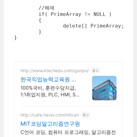
	//해제

	if( PrimeArray != NULL )

	{

		delete[] PrimeArray;

	}

}

http://www.ktechedu.com/gunpo/
광고
한국직업능력교육원 군
포캠퍼스
100%국비, 훈련수당지급,
1:1취업지원, PLC, HMI, SC
ADA, IoT
http://cafe.naver.com/mitcari
광고
MIT코딩알고리즘연구원
C언어 코딩, 컴퓨터 프로그래밍, 알고리즘전