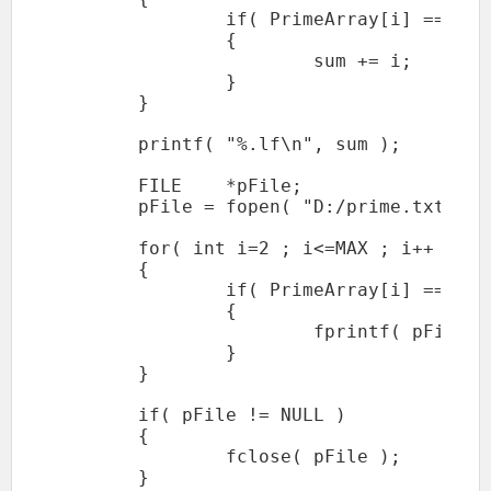
		if( PrimeArray[i] == true )

		{

			sum += i;

		}

	}

	printf( "%.lf\n", sum );

	FILE    *pFile;

	pFile = fopen( "D:/prime.txt", "wt" ); 

	for( int i=2 ; i<=MAX ; i++ ) 

	{

		if( PrimeArray[i] == true ) 

		{ 

			fprintf( pFile, "%d\n", i );

		} 

	}

	if( pFile != NULL )

	{

		fclose( pFile );

	}
