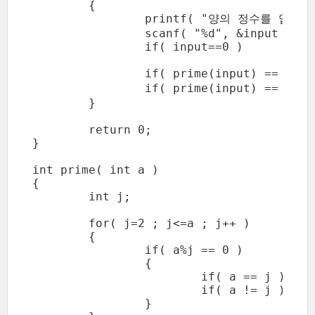
	{

		printf( "양의 정수를 입력 : " );

		scanf( "%d", &input );

		if( input==0 )		return 0;

		if( prime(input) == 1 )	printf( "%d는(은) 소수 입니다.\n\n", input );

		if( prime(input) == 0 )	printf( "%d는(은) 소수가 아닙니다.\n\n", input );

	}

	return 0;

}

int prime( int a )

{

	int j;

	for( j=2 ; j<=a ; j++ )

	{

		if( a%j == 0 )

		{

			if( a == j )	return 1;

			if( a != j )	return 0;

		}
