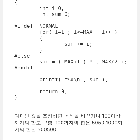
{

	int i=0;

	int sum=0;

#ifdef _NORMAL

	for( i=1 ; i<=MAX ; i++ )

	{

		sum += i;

	}

#else

	sum = ( MAX+1 ) * ( MAX/2 );

#endif

	printf( "%d\n", sum );

	return 0;

}

디파인 값을 조정하면 공식을 바꾸거나 100이상
까지의 합도 구함. 100까지의 합은 5050 1000까
지의 합은 500500