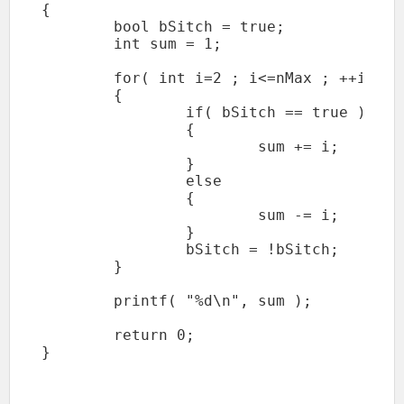
{

	bool bSitch = true;

	int sum = 1;

	for( int i=2 ; i<=nMax ; ++i )

	{

		if( bSitch == true )

		{

			sum += i;

		}

		else

		{

			sum -= i;

		}

		bSitch = !bSitch;

	}

	printf( "%d\n", sum );

	return 0;
