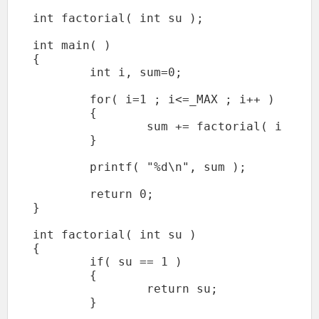
int factorial( int su );

int main( )

{

	int i, sum=0;

	for( i=1 ; i<=_MAX ; i++ )

	{

		sum += factorial( i );

	}

	printf( "%d\n", sum );

	return 0;

}

int factorial( int su )

{

	if( su == 1 )

	{

		return su;

	}
