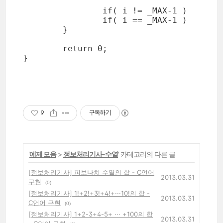
		if( i != _MAX-1 )	printf( " + " );

		if( i == _MAX-1 )	printf( " = %d\n\n", sum );

	}

	return 0;

}
9
구독하기
'
예제 모음
>
정보처리기사-수열
' 카테고리의 다른 글
[정보처리기사] 피보나치 수열의 합 - C언어
2013.03.31
구현
(0)
[정보처리기사] 1!+2!+3!+4!+···10!의 합 -
2013.03.31
C언어 구현
(0)
[정보처리기사] 1+2-3+4-5+ ··· +100의 합
2013.03.31