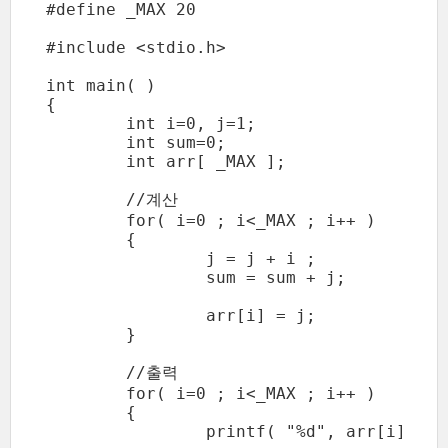
#define _MAX 20

#include <stdio.h>

int main( )

{

	int i=0, j=1;

	int sum=0;

	int arr[ _MAX ];

	//계산

	for( i=0 ; i<_MAX ; i++ )

	{

		j = j + i ;

		sum = sum + j;

		arr[i] = j;

	}

	//출력

	for( i=0 ; i<_MAX ; i++ )

	{

		printf( "%d", arr[i] );
