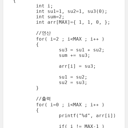
{

	int i;

	int su1=1, su2=1, su3(0);

	int sum=2; 

	int arr[MAX]={ 1, 1, 0, };

	//연산

	for( i=2 ; i<MAX ; i++ )

	{

		su3 = su1 + su2;

		sum += su3;

		arr[i] = su3;

		su1 = su2;

		su2 = su3;

	}

	//출력

	for( i=0 ; i<MAX ; i++ )

	{

		printf("%d", arr[i]);

		if( i != MAX-1 )	printf(" + ");
