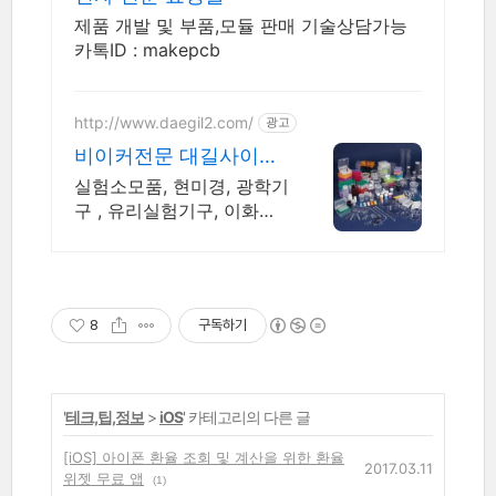
제품 개발 및 부품,모듈 판매 기술상담가능
카톡ID : makepcb
http://www.daegil2.com/
광고
비이커전문 대길사이언
스
실험소모품, 현미경, 광학기
구 , 유리실험기구, 이화확
기기
8
구독하기
'
테크,팁,정보
>
iOS
' 카테고리의 다른 글
[iOS] 아이폰 환율 조회 및 계산을 위한 환율
2017.03.11
위젯 무료 앱
(1)