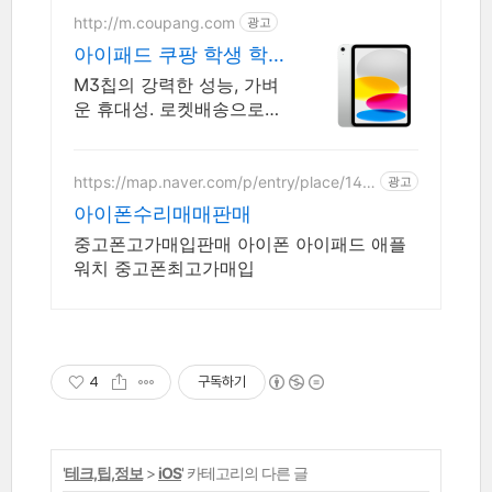
http://m.coupang.com
광고
아이패드 쿠팡 학생 학
습 필수템
M3칩의 강력한 성능, 가벼
운 휴대성. 로켓배송으로
오늘 주문하고 내일 받으세
요! 선명한 디스플레이와
긴 배터리. 애플펜슬로 드
https://map.naver.com/p/entry/place/140
광고
5421424
로잉, 필기까지 편리하게!
아이폰수리매매판매
중고폰고가매입판매 아이폰 아이패드 애플
워치 중고폰최고가매입
4
구독하기
'
테크,팁,정보
>
iOS
' 카테고리의 다른 글