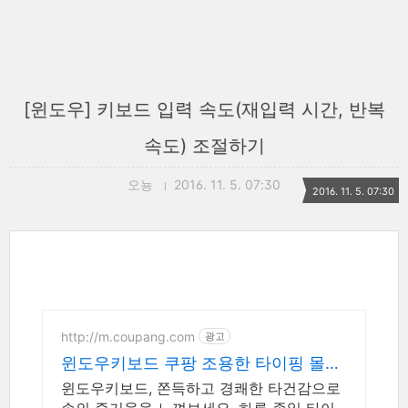
[윈도우] 키보드 입력 속도(재입력 시간, 반복
속도) 조절하기
오뇽
2016. 11. 5. 07:30
2016. 11. 5. 07:30
http://m.coupang.com
광고
윈도우키보드 쿠팡 조용한 타이핑 몰입
의 즐거움
윈도우키보드, 쫀득하고 경쾌한 타건감으로