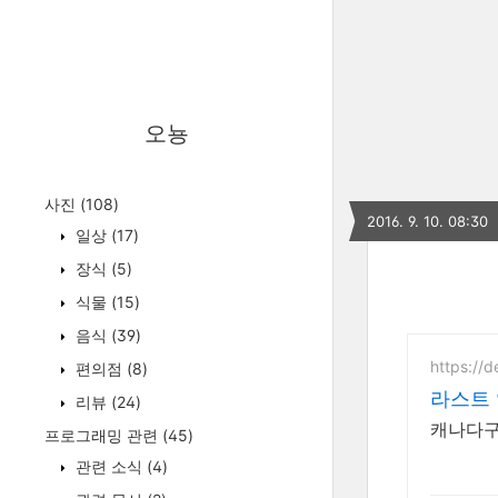
오뇽
사진
(108)
2016. 9. 10. 08:30
일상
(17)
장식
(5)
식물
(15)
음식
(39)
https://
편의점
(8)
라스트 
리뷰
(24)
캐나다구스
프로그래밍 관련
(45)
관련 소식
(4)