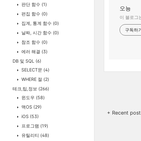
판단 함수
(1)
오뇽
편집 함수
(0)
이 블로그는
집계, 통계 함수
(0)
구독하
날짜, 시간 함수
(0)
참조 함수
(0)
에러 해결
(3)
DB 및 SQL
(6)
SELECT문
(4)
WHERE 절
(2)
테크,팁,정보
(266)
윈도우
(58)
맥OS
(29)
+ Recent post
iOS
(53)
프로그램
(19)
유틸리티
(48)