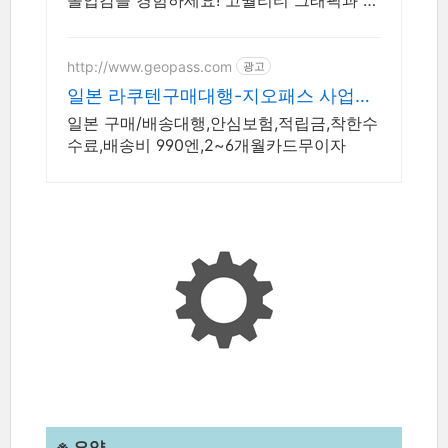
몰입감을 경험하세요! 고퀄리티 그래픽과 사
운드, 와우회원 로켓배송으로 빠르게 즐기세
요.
http://www.geopass.com
광고
일본 라쿠텐구매대행-지오패스 사업자
회원 특별혜택
일본 구매/배송대행,안심보험,적립금,착한수
수료,배송비 990엔,2~6개월카드무이자
※ 요약