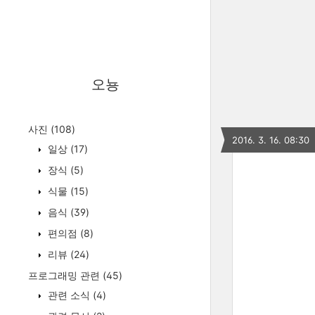
오뇽
사진
(108)
2016. 3. 16. 08:30
일상
(17)
장식
(5)
식물
(15)
음식
(39)
편의점
(8)
리뷰
(24)
프로그래밍 관련
(45)
관련 소식
(4)