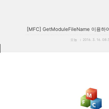
[MFC] GetModuleFileName 이
오뇽
2016. 3. 16. 08: