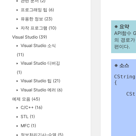
관련 문서
(2)
프로그래밍 팁
(6)
유용한 정보
(23)
※ 요약
자작 프로그램
(10)
API함수 
Visual Studio
(39)
의 경로가
Visual Studio 소식
편이다.
(11)
Visual Studio 디버깅
※ 소스
(1)
CString
Visual Studio 팁
(21)
{

	CString strResult
Visual Studio 에러
(6)
    CSt
예제 모음
(45)
	if( GetModuleFileName( nullptr, strPath.GetBuffer(_MAX_PATH + 1), MAX_PATH ) !=
C/C++
(16)
	{
STL
(1)
		strPath.Re
MFC
(1)
		strResult = strPath.Left(
	}
정보처리기사-수열
(5)