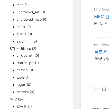
map
(1)
http://ww
unordered_set
(0)
MFC 
unordered_map
(0)
MFC,
stack
(0)
queue
(0)
algorithm
(0)
http://ww
STL - Utilities
(2)
플로우스
unique_ptr
(0)
질량유량측
shared_ptr
(1)
chrono
(0)
tuple
(1)
regex
(0)
5
random
(0)
MFC
(24)
컨트롤
(1)