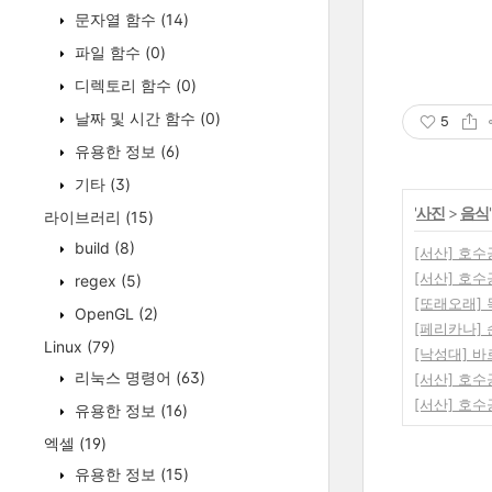
문자열 함수
(14)
파일 함수
(0)
디렉토리 함수
(0)
날짜 및 시간 함수
(0)
5
유용한 정보
(6)
기타
(3)
'
사진
>
음식
라이브러리
(15)
build
(8)
[서산] 호
[서산] 호
regex
(5)
[또래오래]
OpenGL
(2)
[페리카나]
Linux
(79)
[낙성대] 
리눅스 명령어
(63)
[서산] 호
[서산] 호
유용한 정보
(16)
엑셀
(19)
유용한 정보
(15)