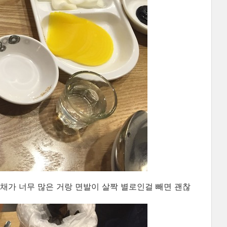
채가 너무 많은 거랑 면발이 살짝 별로인걸 빼면 괜찮