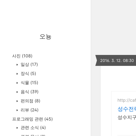
오뇽
사진
(108)
2016. 3. 12. 08:30
일상
(17)
장식
(5)
식물
(15)
음식
(39)
http://c
편의점
(8)
성수전
리뷰
(24)
성수지구
프로그래밍 관련
(45)
관련 소식
(4)