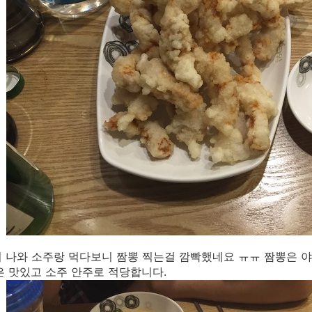
 나와 소주랑 먹다보니 짬뽕 찍는걸 깜빡했네요 ㅠㅠ 짬뽕은 야
은 맛있고 소주 안주로 적당합니다.