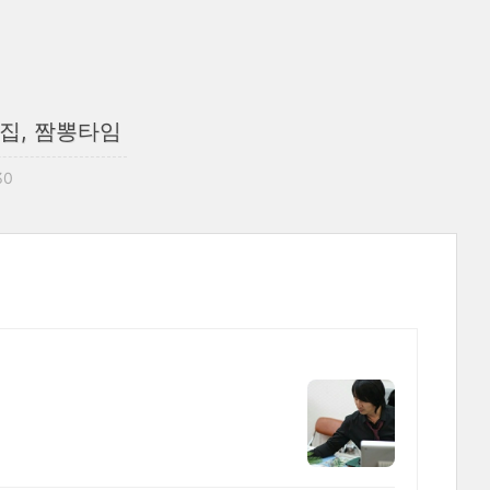
맛집, 짬뽕타임
30