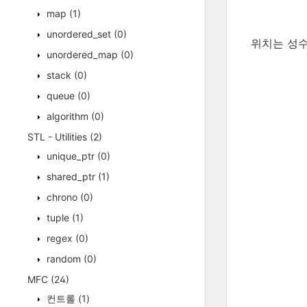
map
(1)
unordered_set
(0)
위치는 성수
unordered_map
(0)
stack
(0)
queue
(0)
algorithm
(0)
STL - Utilities
(2)
unique_ptr
(0)
shared_ptr
(1)
chrono
(0)
tuple
(1)
regex
(0)
random
(0)
MFC
(24)
컨트롤
(1)