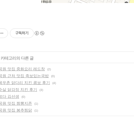
구독하기
' 카테고리의 다른 글
수공원 맛집 중화요리 레드창
(2)
수공원 근처 맛집 족보있는국밥
(0)
 목우촌 닭다리 치킨 콤보 후기
(4)
 순살 닭강정 치킨 후기
(3)
바르다 김선생
(0)
수공원 맛집 짬뽕지존
(1)
수공원 맛집 봉추찜닭
(1)