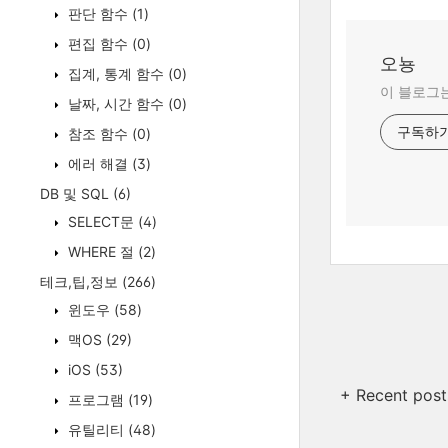
판단 함수
(1)
편집 함수
(0)
오뇽
집계, 통계 함수
(0)
이 블로그는
날짜, 시간 함수
(0)
구독하
참조 함수
(0)
에러 해결
(3)
DB 및 SQL
(6)
SELECT문
(4)
WHERE 절
(2)
테크,팁,정보
(266)
윈도우
(58)
맥OS
(29)
iOS
(53)
+ Recent post
프로그램
(19)
유틸리티
(48)