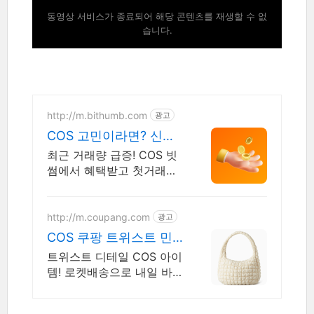
동영상 서비스가 종료되어 해당 콘텐츠를 재생할 수 없
습니다.
http://m.bithumb.com
광고
COS 고민이라면? 신규
가입 시 5만원 혜택
최근 거래량 급증! COS 빗
썸에서 혜택받고 첫거래하
세요
http://m.coupang.com
광고
COS 쿠팡 트위스트 민
소매 상의
트위스트 디테일 COS 아이
템! 로켓배송으로 내일 바
로 만나세요. 세련된 디자
인과 슈렁큰 울 소재. 와우