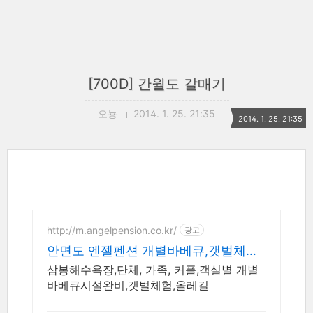
[700D] 간월도 갈매기
오뇽
2014. 1. 25. 21:35
2014. 1. 25. 21:35
http://m.angelpension.co.kr/
광고
안면도 엔젤펜션 개별바베큐,갯벌체험
도구 대여
삼봉해수욕장,단체, 가족, 커플,객실별 개별
바베큐시설완비,갯벌체험,올레길