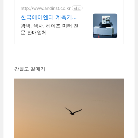
http://www.andinst.co.kr
광고
한국에이엔디 계측기사
업부 만족도를 충족시킬
광택. 색차. 헤이즈 미터 전
수있는 제품
문 판매업체
간월도 갈매기