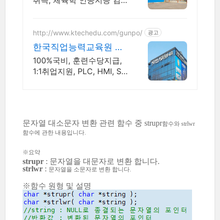
취득, 체육학 인공지능 컴
공 사회복지사2급 경영 관
광경영 , 기사 산업기사 응
시 자격 완성! 대학원 진학!
http://www.ktechedu.com/gunpo/
광고
편입학점 취득
한국직업능력교육원 군
포캠퍼스
100%국비, 훈련수당지급,
1:1취업지원, PLC, HMI, SC
ADA, IoT
문자열 대소문자 변환 관련 함수 중 strupr
함수와
strlwr
함수
에 관한 내용입니다.
※요약
strupr
: 문자열을 대문자로 변환 합니다.
strlwr
:
문자열을 소문자로 변환 합니다.
※함수 원형 및 설명