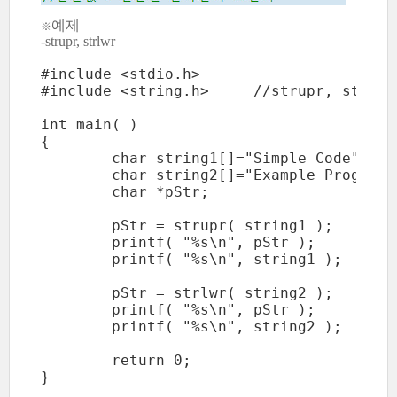
예제
※
-strupr, strlwr
#include <stdio.h>

#include <string.h>	//strupr, strlwr

int main( )

{

	char string1[]="Simple Code";

	char string2[]="Example Program";

	char *pStr;

	pStr = strupr( string1 );

	printf( "%s\n", pStr );

	printf( "%s\n", string1 );

	pStr = strlwr( string2 );

	printf( "%s\n", pStr );

	printf( "%s\n", string2 );

	return 0;

}
