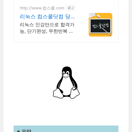
http://www.컴스쿨.com
광고
리눅스 컴스쿨닷컴 당일
신청&결제시 기프티콘!
리눅스 인강만으로 합격가
능, 단기완성, 무한반복 전
강좌 스마트폰 학습가능
※ 요약