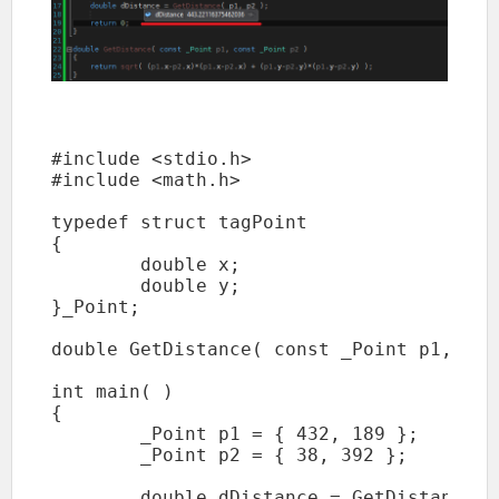
#include <stdio.h>

#include <math.h>

typedef struct tagPoint

{

	double x;

	double y;

}_Point;

double GetDistance( const _Point p1, con
int main( )

{

	_Point p1 = { 432, 189 };

	_Point p2 = { 38, 392 };

	double dDistance = GetDistance( p1, p2 );
