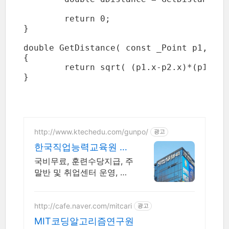
	return 0;

}

double GetDistance( const _Point p1, con
{

	return sqrt( (p1.x-p2.x)*(p1.x-p2.x) + (p1.y-p2.y)*(p1.y-p2.y) );

}

http://www.ktechedu.com/gunpo/
광고
한국직업능력교육원 군
포캠퍼스
국비무료, 훈련수당지급, 주
말반 및 취업센터 운영, 고
용노동부 지정 최우수훈련
기관
http://cafe.naver.com/mitcari
광고
MIT코딩알고리즘연구원